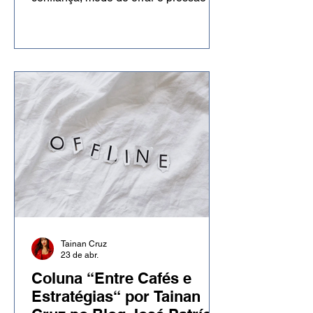
resultados a partir da Copa do Mundo.
A psicóloga mostra que um resultado
ruim não define quem você é e que a
autoconfiança também passa pela
autocompaixão, pela trajetória
construída e pela capacidade de
seguir mesmo diante de dias difíceis.
Tainan Cruz
23 de abr.
Coluna “Entre Cafés e
Estratégias“ por Tainan