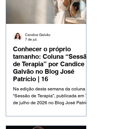
Candice Galvão
7 de jul.
Conhecer o próprio
tamanho: Coluna “Sessão
de Terapia” por Candice
Galvão no Blog José
Patrício | 16
Na edição desta semana da coluna
“Sessão de Terapia”, publicada em 7
de julho de 2026 no Blog José Patrício,
a psicóloga Candice Galvão reflete
sobre conhecer o próprio tamanho. A
partir de uma experiência de