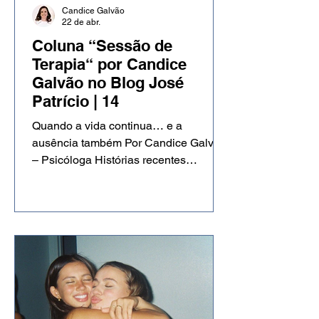
Candice Galvão
22 de abr.
Coluna “Sessão de
Terapia“ por Candice
Galvão no Blog José
Patrício | 14
Quando a vida continua… e a
ausência também Por Candice Galvão
– Psicóloga Histórias recentes
reacendem uma verdade difícil: o luto
não interrompe a vida, ele nos
atravessa enquanto tudo segue
acontecendo. Nos últimos dias, duas
histórias tocaram o país de formas
diferentes, mas atravessadas por um
mesmo sentimento: o luto. De um lado,
Ana Paula Renault vivendo um
momento de conquista e visibilidade,