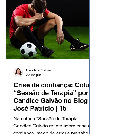
autodescrição, ela aborda autoestima,
identidade, pertencimento e a forma
como os olhares, críticas e
expectativas dos outros podem
influenciar nossa percepção sobre
quem somos e sobre o espaço que
acreditamos merecer ocupar.
Candice Galvão
23 de jun.
Crise de confiança: Coluna
“Sessão de Terapia” por
Candice Galvão no Blog
José Patrício | 15
Na coluna “Sessão de Terapia”,
Candice Galvão reflete sobre crise de
confiança, medo de errar e pressão por