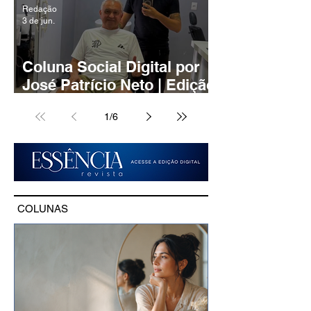
Redação
3 de jun.
Coluna Social Digital por
José Patrício Neto | Edição
77/2026
1
/
6
COLUNAS