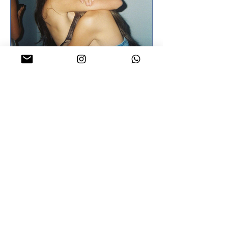
enquanto enfrenta, ao mesmo tempo, a
dor da perda do pai. De outro, Tadeu
Sc
Candice Galvão
15 de abr.
Coluna “Sessão de
Terapia“ por Candice
Galvão no Blog José
Patrício | 13
Amizade feminina: vínculos que
acolhem, sustentam e transformam Por
Candice Galvão Em meio à rotina
intensa e às múltiplas exigências que
atravessam a vida das mulheres, a
amizade feminina se revela como um
espaço essencial de cuidado