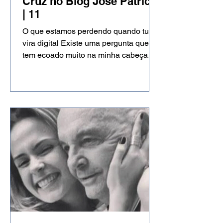
Cruz no Blog José Patrício
| 11
O que estamos perdendo quando tudo
vira digital Existe uma pergunta que
tem ecoado muito na minha cabeça
nos últimos meses: o que estamos
perdendo quando tudo vira digital?
Não estou falando de tecnologia, até
porque eu mesma construí boa parte
da minha carreira dentro dela. Vivo do
digital, ensino pessoas a se
posicionarem nas redes e acredito
profundamente no poder das
ferramentas online. Mas, ao mesmo
tempo, tenho observado um movimento
silencioso que talvez ainda não este