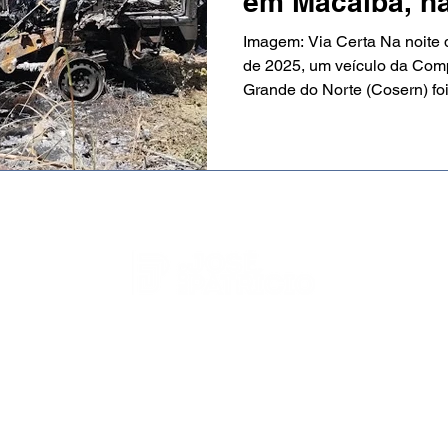
em Macaíba, na
Imagem: Via Certa Na noite 
de 2025, um veículo da Com
Grande do Norte (Cosern) foi.
-
http://blogjosepatricio.com/
- 2023 - © Todos os direitos r