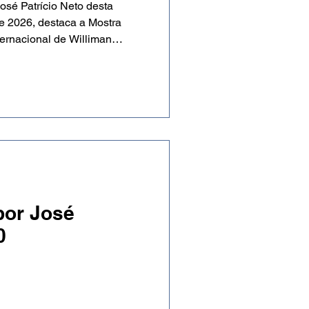
José Patrício Neto desta
de 2026, destaca a Mostra
ternacional de Williman
 episódios do Podcast
 e o Focus Clube. A edição
 Por Dentro, notas sobre o
al, Mostra Macambira e o
ambular.
por José
0