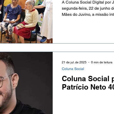
A Coluna Social Digital por 
segunda-feira, 22 de junho 
Mães do Juvino, a missão in
Oliveira na China, os novos
Amplifica!, a ExpoEduc 2026
também traz, no quadro Você
Arraiá do Alvará, GINGA Nat
projeto de viagens Bora Per
21 de jul. de 2025
0 min de leitura
Coluna Social
Coluna Social 
Patrício Neto 4