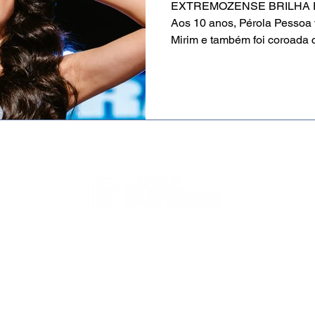
EXTREMOZENSE BRILHA
Aos 10 anos, Pérola Pessoa
Mirim e também foi coroada c
-
http://blogjosepatricio.com/
- 2023 - © Todos os direitos r