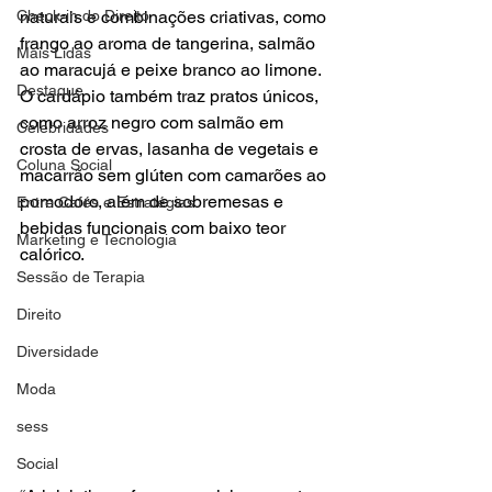
Check-in do Direito
naturais e combinações criativas, como 
frango ao aroma de tangerina, salmão 
Mais Lidas
ao maracujá e peixe branco ao limone. 
Destaque
O cardápio também traz pratos únicos, 
como arroz negro com salmão em 
Celebridades
crosta de ervas, lasanha de vegetais e 
Coluna Social
macarrão sem glúten com camarões ao 
pomodoro, além de sobremesas e 
Entre Cafés e Estratégias
bebidas funcionais com baixo teor 
Marketing e Tecnologia
calórico.
Sessão de Terapia
Direito
Diversidade
Moda
sess
Social