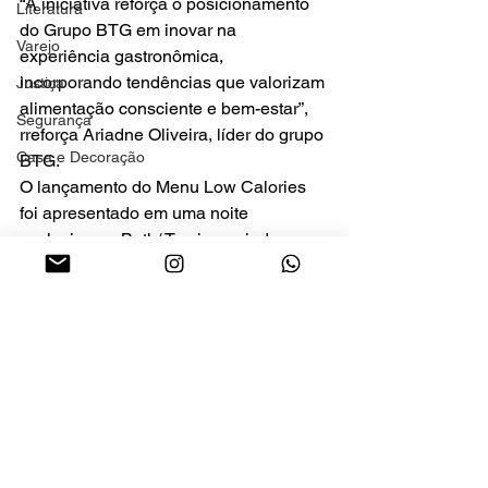
“A iniciativa reforça o posicionamento 
Literatura
do Grupo BTG em inovar na 
Varejo
experiência gastronômica, 
incorporando tendências que valorizam 
Justiça
alimentação consciente e bem-estar”, 
Segurança
rreforça Ariadne Oliveira, líder do grupo 
Casa e Decoração
BTG.
O lançamento do Menu Low Calories 
foi apresentado em uma noite 
exclusiva no Both/ Trevi, reunindo 
convidados especiais e formadores de 
opinião.
Cultura