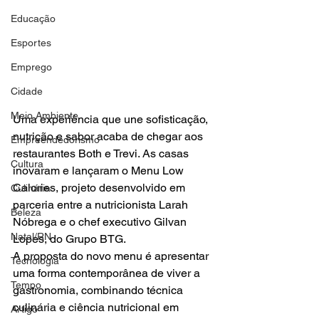
Educação
Esportes
Emprego
Cidade
Meio Ambiente
Uma experiência que une sofisticação, 
nutrição e sabor acaba de chegar aos 
Empreendedorismo
restaurantes Both e Trevi. As casas 
Cultura
inovaram e lançaram o Menu Low 
Calories, projeto desenvolvido em 
Culinária
parceria entre a nutricionista Larah 
Beleza
Nóbrega e o chef executivo Gilvan 
Natal/RN
Lopes, do Grupo BTG.
A proposta do novo menu é apresentar 
Tecnologia
uma forma contemporânea de viver a 
Tempo
gastronomia, combinando técnica 
culinária e ciência nutricional em 
Artigo