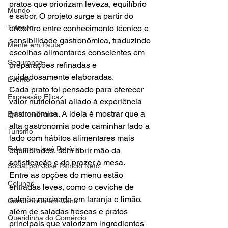
pratos que priorizam leveza, equilíbrio 
Mundo
e sabor. O projeto surge a partir do 
Trânsito
encontro entre conhecimento técnico e 
sensibilidade gastronômica, traduzindo 
Mente em Pauta
escolhas alimentares conscientes em 
Segurança
preparações refinadas e 
cuidadosamente elaboradas.
Evento
Cada prato foi pensado para oferecer 
Expressão Eficaz
valor nutricional aliado à experiência 
gastronômica. A ideia é mostrar que a 
Entretenimento
alta gastronomia pode caminhar lado a 
Turismo
lado com hábitos alimentares mais 
Fala com José Patrício
equilibrados, sem abrir mão da 
sofisticação e do prazer à mesa.
Social por José Patrício Neto
Entre as opções do menu estão 
Colunas
entradas leves, como o ceviche de 
salmão marinado em laranja e limão, 
Condomínio em Cena
além de saladas frescas e pratos 
Queridinha do Comércio
principais que valorizam ingredientes 