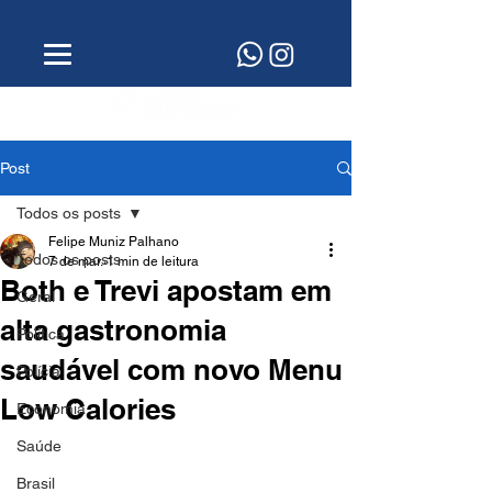
Post
Todos os posts
Felipe Muniz Palhano
Todos os posts
7 de mar.
1 min de leitura
Both e Trevi apostam em
Geral
alta gastronomia
Política
saudável com novo Menu
Polícia
Low Calories
Economia
Saúde
Brasil