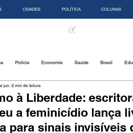
S
CIDADES
POLÍTICA
COLUNAS
COLUN
ca
Polícia
Economia
Saúde
Brasil
Edu
e jun.
2 min de leitura
o Ambiente
Empreendedorismo
Cultura
Culinári
o à Liberdade: escrito
eu a feminicídio lança li
Tempo
Artigo
Mundo
Trânsito
Mente em Pa
a para sinais invisíveis 