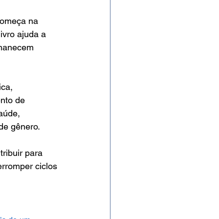
começa na 
ivro ajuda a 
rmanecem 
ca, 
nto de 
aúde, 
de gênero.
ribuir para 
rromper ciclos 