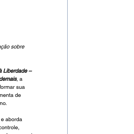
ação sobre 
 Liberdade – 
 demais
, a 
sformar sua 
amenta de 
no.
 e aborda 
ontrole, 