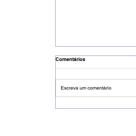
Comentários
Escreva um comentário
Após evento imersivo em
São Paulo, Jasmine, novo
livro de Roberto T. G.
Rodrigues, já está
disponível para venda em