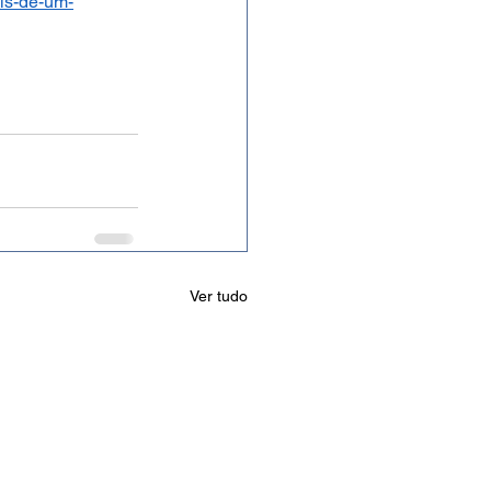
ais-de-um-
Ver tudo