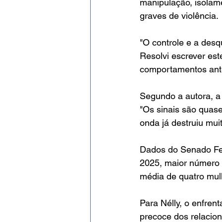
manipulação, isolame
graves de violência.
"O controle e a desqu
Resolvi escrever est
comportamentos antes
Segundo a autora, a 
"Os sinais são quas
onda já destruiu muit
Dados do Senado Fede
2025, maior número d
média de quatro mul
Para Nélly, o enfren
precoce dos relacio