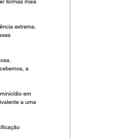
er formas mais 
lência extrema. 
sses 
iosa.
rcebemos, a 
minicídio em 
ivalente a uma 
ificação 