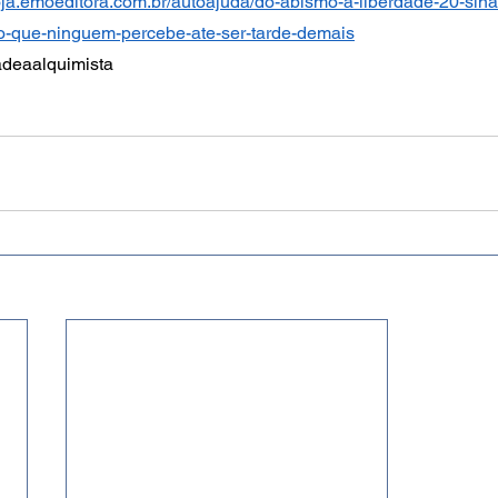
/loja.emoeditora.com.br/autoajuda/do-abismo-a-liberdade-20-sin
o-que-ninguem-percebe-ate-ser-tarde-demais
adeaalquimista