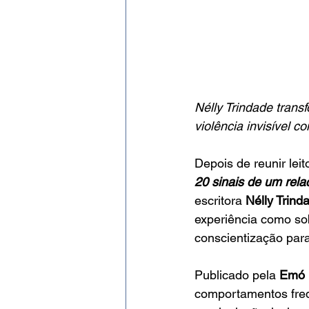
Nélly Trindade tran
violência invisível c
Depois de reunir lei
20 sinais de um rel
escritora 
Nélly Trind
experiência como so
conscientização par
Publicado pela 
Emó 
comportamentos freq