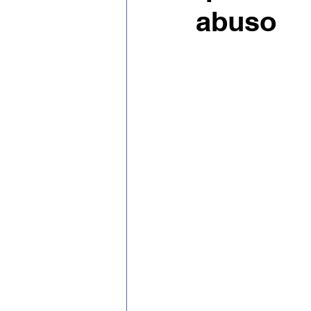
Evento
Expressão Eficaz
abuso
Social por José Patrício Neto