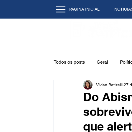
PAGINA INICIAL
NOTÍCIA
Todos os posts
Geral
Políti
Vivian Batizelli
27 d
Emprego
Cidade
Mei
Do Abism
sobreviv
Natal/RN
Tecnologia
que alert