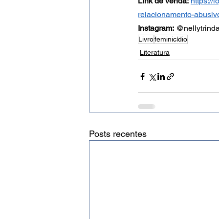
Link de venda:
https:/
relacionamento-abusiv
Instagram
:
 @nellytrind
Livro
feminicídio
Literatura
Posts recentes