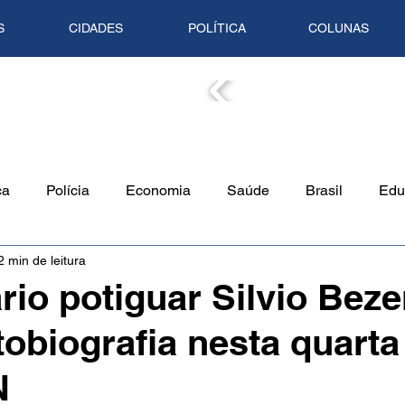
S
CIDADES
POLÍTICA
COLUNAS
COLUN
ca
Polícia
Economia
Saúde
Brasil
Edu
2 min de leitura
o Ambiente
Empreendedorismo
Cultura
Culinári
io potiguar Silvio Beze
obiografia nesta quarta 
Tempo
Artigo
Mundo
Trânsito
Mente em Pa
N