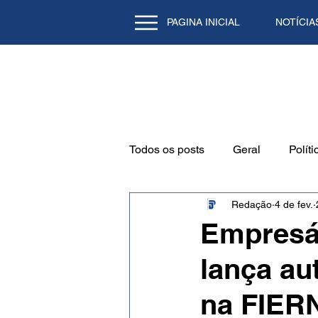
PAGINA INICIAL
NOTÍCIA
Todos os posts
Geral
Políti
Redação
4 de fev.
Emprego
Cidade
Mei
Empresár
lança aut
Natal/RN
Tecnologia
na FIER