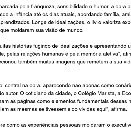
arcada pela franqueza, sensibilidade e humor, a obra p
esde a infância até os dias atuais, abordando família, am
aprendizados. Longe de idealizações, o livro valoriza exp
 que moldaram sua visão de mundo.
muitas histórias fugindo de idealizações e apresentando u
, pelas relações humanas e pela memória afetiva”, afirm
cionou também muitas imagens que remetem a sua vida
apel central na obra, aparecendo não apenas como cenár
o autor. O cotidiano da cidade, o Colégio Marista, a Ecoc
essam as páginas como elementos fundamentais dessas hi
riam as mesmas se tivessem sido vividas aqui”, afirma. 
obre como as experiênciais pessoais moldaram o executivo