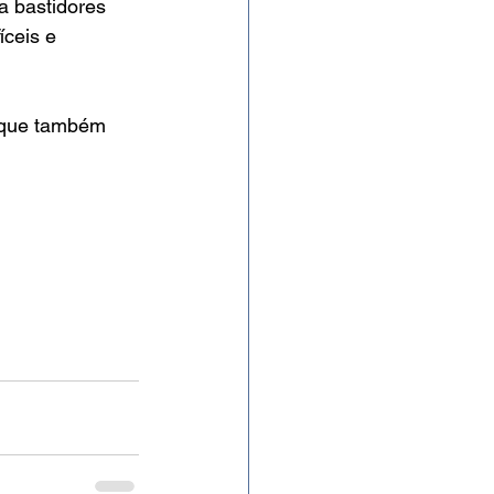
a bastidores 
ceis e 
s que também 