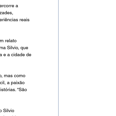
ercorre a 
izades, 
eriências reais 
m relato 
a Silvio, que 
 e a cidade de 
io, mas como 
il, a paixão 
stórias. “São 
 Silvio 