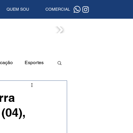
QUEM SOU
COMERCIAL
ISTAS
cação
Esportes
a
Beleza
rra
(04),
uta
Segurança