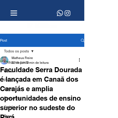
Post
Todos os posts
Matheus Freire
Todos os posts
22 de jun.
2 min de leitura
Faculdade Serra Dourada
Geral
é lançada em Canaã dos
Política
Carajás e amplia
Polícia
oportunidades de ensino
Economia
superior no sudeste do
Saúde
Pará
Brasil