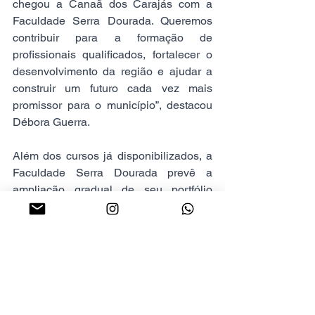
chegou a Canaã dos Carajás com a 
Faculdade Serra Dourada. Queremos 
contribuir para a formação de 
profissionais qualificados, fortalecer o 
desenvolvimento da região e ajudar a 
construir um futuro cada vez mais 
promissor para o município”, destacou 
Débora Guerra.
Além dos cursos já disponibilizados, a 
Faculdade Serra Dourada prevê a 
ampliação gradual de seu portfólio 
acadêmico nos próximos ciclos de 
implantação. Entre as futuras 
graduações planejadas estão Direito, 
Psicologia, Enfermagem, Odontologia, 
Gastronomia, Fonoaudiologia e 
Engenharia de Minas, reforçando a 
vocação da instituição para atender 