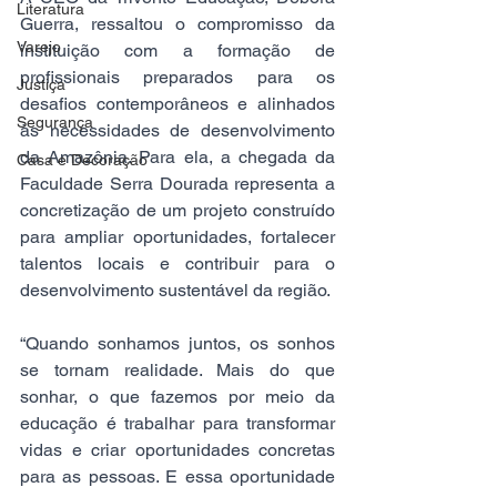
Literatura
Guerra, ressaltou o compromisso da 
Varejo
instituição com a formação de 
profissionais preparados para os 
Justiça
desafios contemporâneos e alinhados 
Segurança
às necessidades de desenvolvimento 
da Amazônia. Para ela, a chegada da 
Casa e Decoração
Faculdade Serra Dourada representa a 
concretização de um projeto construído 
para ampliar oportunidades, fortalecer 
talentos locais e contribuir para o 
desenvolvimento sustentável da região.
“Quando sonhamos juntos, os sonhos 
se tornam realidade. Mais do que 
sonhar, o que fazemos por meio da 
educação é trabalhar para transformar 
vidas e criar oportunidades concretas 
para as pessoas. E essa oportunidade 