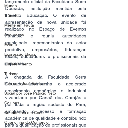
lançamento oficial da Faculdade Serra 
Mundo
Dourada, instituição mantida pela 
Trivento Educação. O evento de 
Trânsito
apresentação da nova unidade foi 
Mente em Pauta
realizado no Espaço de Eventos 
Segurança
Fantasie e reuniu autoridades 
municipais, representantes do setor 
Evento
produtivo, empresários, lideranças 
Expressão Eficaz
locais, educadores e profissionais da 
imprensa.
Entretenimento
Turismo
A chegada da Faculdade Serra 
Fala com José Patrício
Dourada acompanha o acelerado 
crescimento econômico e industrial 
Social por José Patrício Neto
vivenciado por Canaã dos Carajás e 
Colunas
por toda a região sudeste do Pará, 
ampliando o acesso à formação 
Condomínio em Cena
acadêmica de qualidade e contribuindo 
Queridinha do Comércio
para a qualificação de profissionais que 