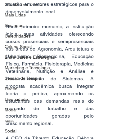
atuarão em setores estratégicos para o 
Check-in do Direito
desenvolvimento local.
Mais Lidas
Destaque
Neste primeiro momento, a instituição 
inicia suas atividades oferecendo 
Celebridades
cursos presenciais e semipresenciais 
Coluna Social
nas áreas de Agronomia, Arquitetura e 
Urbanismo, Biomedicina, Educação 
Entre Cafés e Estratégias
Física, Farmácia, Fisioterapia, Medicina 
Marketing e Tecnologia
Veterinária, Nutrição e Análise e 
Sessão de Terapia
Desenvolvimento de Sistemas. A 
proposta acadêmica busca integrar 
Direito
teoria e prática, aproximando os 
Diversidade
estudantes das demandas reais do 
mercado de trabalho e das 
Moda
oportunidades geradas pelo 
sess
crescimento regional.
Social
A CEO da Trivento Educação, Débora 