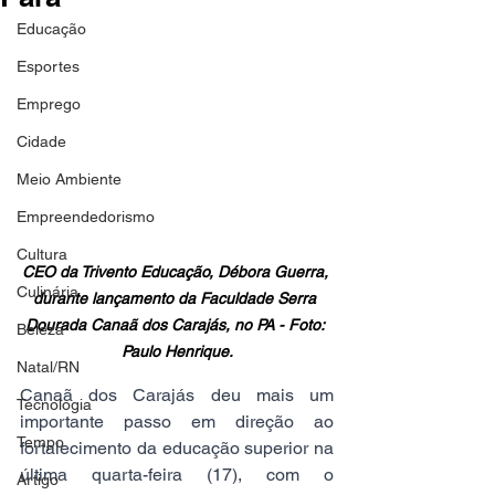
Educação
Esportes
Emprego
Cidade
Meio Ambiente
Empreendedorismo
Cultura
CEO da Trivento Educação, Débora Guerra, 
Culinária
durante lançamento da Faculdade Serra 
Dourada Canaã dos Carajás, no PA - Foto: 
Beleza
Paulo Henrique.
Natal/RN
Canaã dos Carajás deu mais um 
Tecnologia
importante passo em direção ao 
Tempo
fortalecimento da educação superior na 
última quarta-feira (17), com o 
Artigo