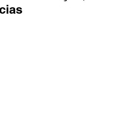
Entretenimento
Turismo
Fala com José Patrício
cias
Colunas