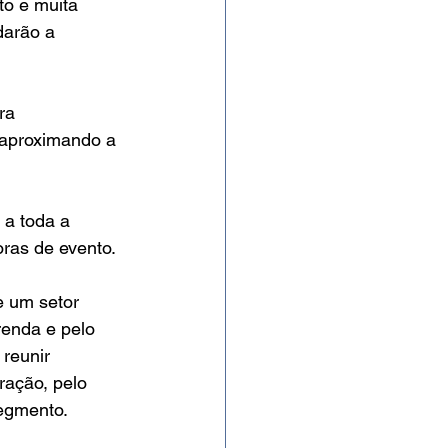
to e muita 
darão a 
ra 
 aproximando a 
 a toda a 
oras de evento.
e um setor 
renda e pelo 
reunir 
ração, pelo 
egmento.