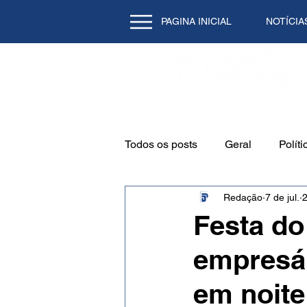
PAGINA INICIAL
NOTÍCIA
Todos os posts
Geral
Políti
Redação
7 de jul.
2
Emprego
Cidade
Mei
Festa do
empresár
Natal/RN
Tecnologia
em noite