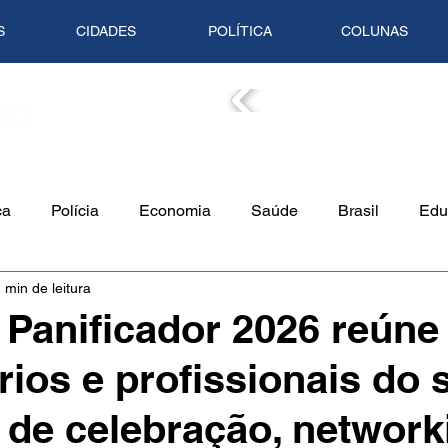
S
CIDADES
POLÍTICA
COLUNAS
COLUN
ca
Polícia
Economia
Saúde
Brasil
Edu
 min de leitura
o Ambiente
Empreendedorismo
Cultura
Culinári
 Panificador 2026 reúne
ios e profissionais do 
Tempo
Artigo
Mundo
Trânsito
Mente em Pa
 de celebração, network