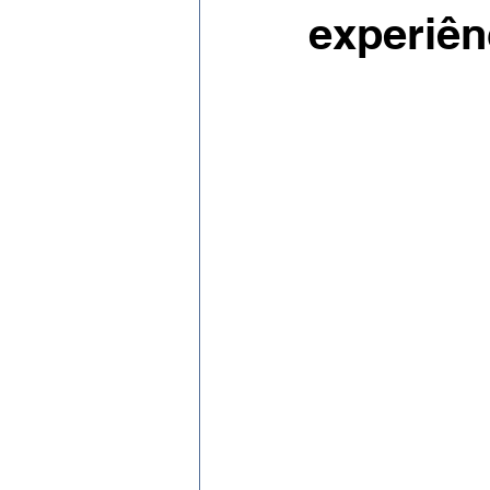
Evento
Expressão Eficaz
experiên
Social por José Patrício Neto