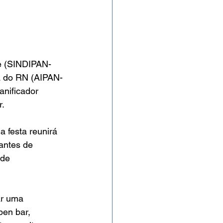
te (SINDIPAN-
ia do RN (AIPAN-
anificador 
r.
 festa reunirá 
antes de 
 de 
ar uma 
pen bar, 