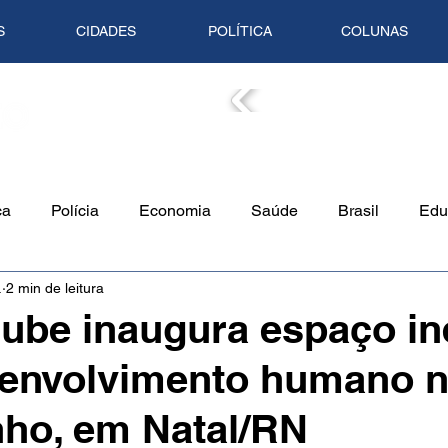
S
CIDADES
POLÍTICA
COLUNAS
COLUN
ca
Polícia
Economia
Saúde
Brasil
Edu
.
2 min de leitura
o Ambiente
Empreendedorismo
Cultura
Culinári
ube inaugura espaço in
senvolvimento humano n
Tempo
Artigo
Mundo
Trânsito
Mente em Pa
nho, em Natal/RN