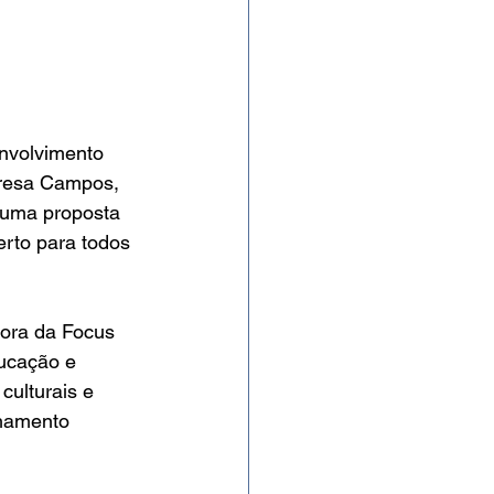
nvolvimento 
eresa Campos, 
 uma proposta 
erto para todos 
dora da Focus 
ucação e 
culturais e 
hamento 