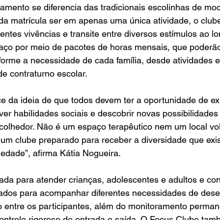
amento se diferencia das tradicionais escolinhas de mo
da matrícula ser em apenas uma única atividade, o clube
entes vivências e transite entre diversos estímulos ao l
ço por meio de pacotes de horas mensais, que poderão 
nforme a necessidade de cada família, desde atividades 
e contraturno escolar.
 da ideia de que todos devem ter a oportunidade de ex
ver habilidades sociais e descobrir novas possibilidade
colhedor. Não é um espaço terapêutico nem um local vo
É um clube preparado para receber a diversidade que exis
edade”, afirma Kátia Nogueira.
ejada para atender crianças, adolescentes e adultos e co
itados para acompanhar diferentes necessidades de dese
o entre os participantes, além do monitoramento perman
ontrole rigoroso de entrada e saída. O Focus Clube ta