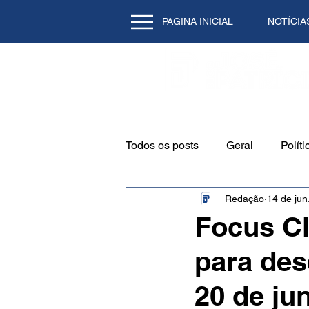
PAGINA INICIAL
NOTÍCIA
Todos os posts
Geral
Políti
Redação
14 de jun
Emprego
Cidade
Mei
Focus Cl
para de
Natal/RN
Tecnologia
20 de ju