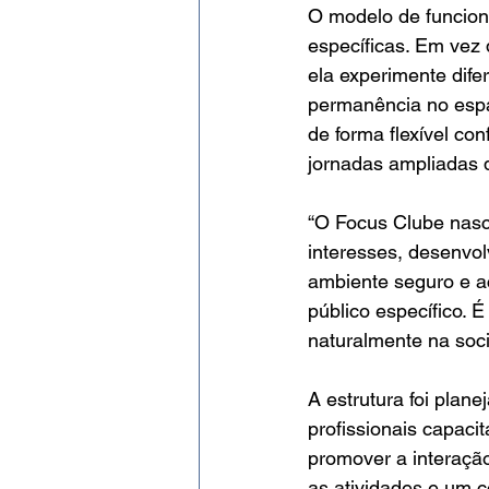
O modelo de funcion
específicas. Em vez 
ela experimente difer
permanência no espa
de forma flexível co
jornadas ampliadas d
“O Focus Clube nasce
interesses, desenvol
ambiente seguro e a
público específico. 
naturalmente na soci
A estrutura foi plan
profissionais capac
promover a interaçã
as atividades e um c