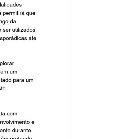
dalidades 
 permitirá que 
ongo da 
ser utilizados 
esporádicas até 
plorar 
s em um 
ltado para um 
te 
nta com 
nvolvimento e 
ente durante 
mbém pretende 