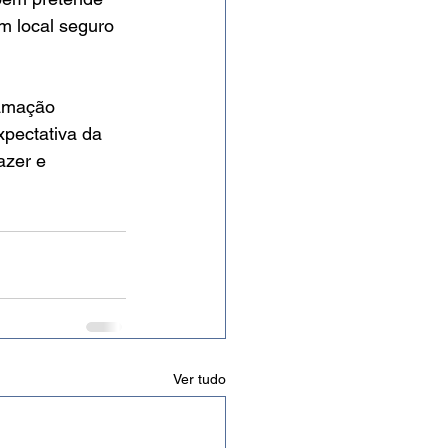
m local seguro 
ramação 
xpectativa da 
azer e 
Ver tudo