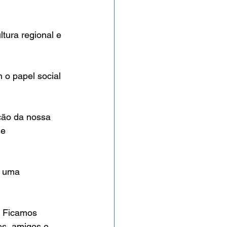
ltura regional e 
 o papel social 
ção da nossa 
e 
é uma 
. Ficamos 
es, amigos e 