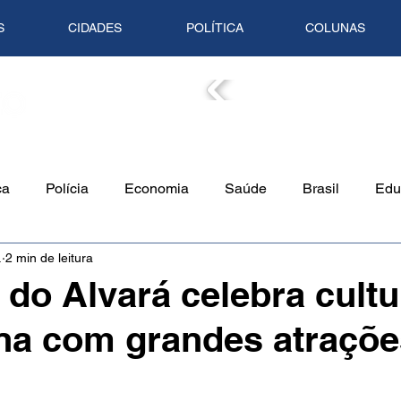
S
CIDADES
POLÍTICA
COLUNAS
COLUN
ca
Polícia
Economia
Saúde
Brasil
Edu
.
2 min de leitura
o Ambiente
Empreendedorismo
Cultura
Culinári
á do Alvará celebra cultu
na com grandes atraçõ
Tempo
Artigo
Mundo
Trânsito
Mente em Pa