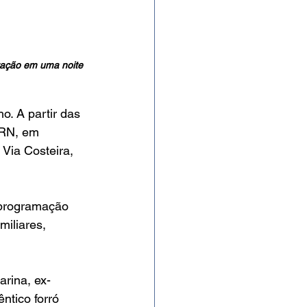
zação em uma noite 
o. A partir das 
ARN, em 
Via Costeira, 
 programação 
miliares, 
rina, ex-
tico forró 