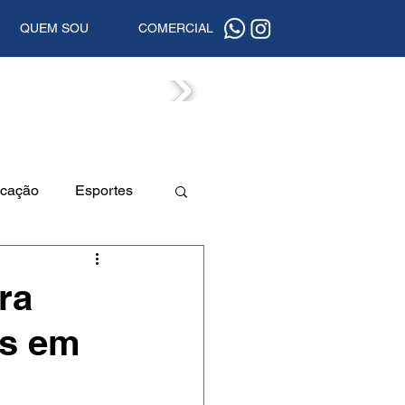
QUEM SOU
COMERCIAL
ISTAS
cação
Esportes
a
Beleza
ra
es em
uta
Segurança