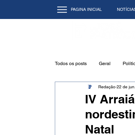
PAGINA INICIAL
NOTÍCIA
Todos os posts
Geral
Políti
Redação
22 de jun
Emprego
Cidade
Mei
IV Arrai
nordesti
Natal/RN
Tecnologia
Natal