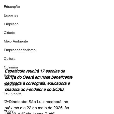
Educação
Esportes
Emprego
Cidade
Meio Ambiente
Empreendedorismo
Cultura
Culinária
Espetáculo reunirá 17 escolas de 
Beleza
dança do Ceará em noite beneficente 
dedicada à coreógrafa, educadora e 
Natal/RN
criadora do Fendafor e do BCAD
Tecnologia
O Cineteatro São Luiz receberá, no 
Tempo
próximo dia 22 de maio de 2026, às 
Artigo
18h30, a “Gala Janne Ruth”, 