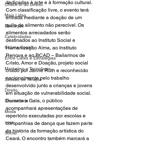
dedicadas à arte e à formação cultural.
Check-in do Direito
Com classificação livre, o evento terá 
Mais Lidas
entrada mediante a doação de um 
quilo de alimento não perecível. Os 
Destaque
alimentos arrecadados serão 
Celebridades
destinados ao Instituto Social e 
Humanização Alma, ao Instituto 
Coluna Social
Renova e ao BCAD – Bailarinos de 
Entre Cafés e Estratégias
Cristo, Amor e Doação, projeto social 
Marketing e Tecnologia
criado por Janne Ruth e reconhecido 
nacionalmente pelo trabalho 
Sessão de Terapia
desenvolvido junto a crianças e jovens 
Direito
em situação de vulnerabilidade social.
Durante a Gala, o público 
Diversidade
acompanhará apresentações de 
Moda
repertório executadas por escolas e 
sess
companhias de dança que fazem parte 
da história da formação artística do 
Social
Ceará. O encontro também marcará a 