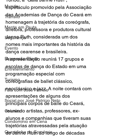
Mundo
espetáculo promovido pela Associação 
das Academias de Dança do Ceará em 
Trânsito
homenagem à trajetória da coreógrafa, 
Mente em Pauta
diretora, professora e produtora cultural 
Janne Ruth, considerada um dos 
Segurança
nomes mais importantes da história da 
Evento
dança cearense e brasileira.
A apresentação reunirá 17 grupos e 
Expressão Eficaz
escolas de dança do Estado em uma 
Entretenimento
programação especial com 
Turismo
coreografias de ballet clássico, 
neoclássico e jazz. A noite contará com 
Fala com José Patrício
apresentações de alguns dos 
Social por José Patrício Neto
principais corpos de baile do Ceará, 
reunindo artistas, professores, ex-
Colunas
alunos e companhias que tiveram suas 
Condomínio em Cena
trajetórias atravessadas pela atuação 
Queridinha do Comércio
de Janne Ruth ao longo de décadas 