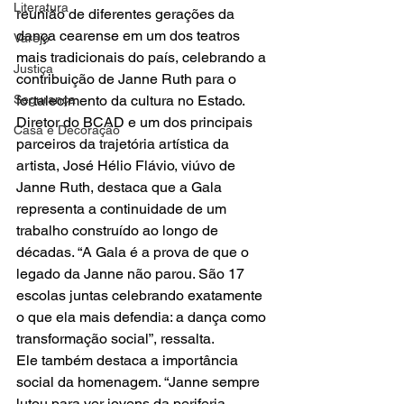
Literatura
reunião de diferentes gerações da 
dança cearense em um dos teatros 
Varejo
mais tradicionais do país, celebrando a 
Justiça
contribuição de Janne Ruth para o 
fortalecimento da cultura no Estado.
Segurança
Diretor do BCAD e um dos principais 
Casa e Decoração
parceiros da trajetória artística da 
artista, José Hélio Flávio, viúvo de 
Janne Ruth, destaca que a Gala 
representa a continuidade de um 
trabalho construído ao longo de 
décadas. “A Gala é a prova de que o 
legado da Janne não parou. São 17 
escolas juntas celebrando exatamente 
o que ela mais defendia: a dança como 
transformação social”, ressalta.
Ele também destaca a importância 
social da homenagem. “Janne sempre 
lutou para ver jovens da periferia 