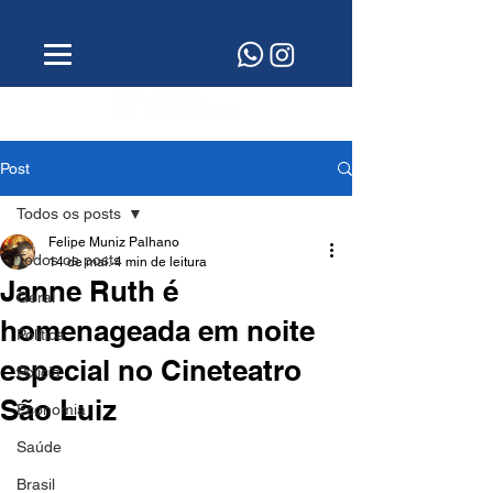
Post
Todos os posts
Felipe Muniz Palhano
Todos os posts
14 de mai.
4 min de leitura
Janne Ruth é
Geral
homenageada em noite
Política
especial no Cineteatro
Polícia
São Luiz
Economia
Saúde
Brasil