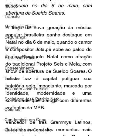
Riachuelo no dia 6 de maio, com 
Mundo
abertura de Sueldo Soares. 
Trânsito
Mente em Pauta
A força da nova geração da música 
popular brasileira ganha destaque em 
Segurança
Natal no dia 6 de maio, quando o cantor 
Evento
e compositor Jota.pê sobe ao palco do 
Teatro Riachuelo Natal como atração 
Expressão Eficaz
do tradicional Projeto Seis e Meia, com 
Entretenimento
show de abertura de Sueldo Soares. O 
artista traz à capital potiguar sua 
Turismo
trajetória solo impactante, marcada por 
Fala com José Patrício
identidade, modernidade e uma 
Social por José Patrício Neto
sonoridade que dialoga com diferentes 
vertentes da MPB. 
Colunas
Condomínio em Cena
Vencedor de três Grammys Latinos, 
Jota.pê vive um dos momentos mais 
Queridinha do Comércio