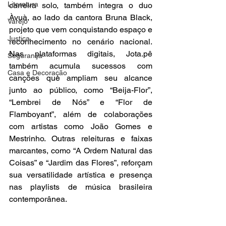
Literatura
carreira solo, também integra o duo 
Àvuà, ao lado da cantora Bruna Black, 
Varejo
projeto que vem conquistando espaço e 
Justiça
reconhecimento no cenário nacional. 
Nas plataformas digitais, Jota.pê 
Segurança
também acumula sucessos com 
Casa e Decoração
canções que ampliam seu alcance 
junto ao público, como “Beija-Flor”, 
“Lembrei de Nós” e “Flor de 
Flamboyant”, além de colaborações 
com artistas como João Gomes e 
Mestrinho. Outras releituras e faixas 
marcantes, como “A Ordem Natural das 
Coisas” e “Jardim das Flores”, reforçam 
sua versatilidade artística e presença 
nas playlists de música brasileira 
contemporânea. 