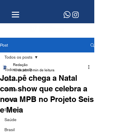
Post
Todos os posts
Redação
Todos os posts
10 de abr.
2 min de leitura
Jota.pê chega a Natal
Geral
com show que celebra a
Política
nova MPB no Projeto Seis
Polícia
e Meia
Economia
Saúde
Brasil