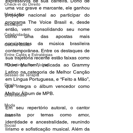
expressivos de sua carreira. Dono de 
Check-in do Direito
uma voz grave e marcante, ele ganhou 
Mais Lidas
projeção nacional ao participar do 
programa The Voice Brasil e, desde 
Destaque
então, vem consolidando seu nome 
Celebridades
como uma das apostas mais 
consistentes da música brasileira 
Coluna Social
contemporânea. Entre os destaques de 
Entre Cafés e Estratégias
sua trajetória recente estão faixas como 
“Ouro Marrom”, indicada ao Grammy 
Marketing e Tecnologia
Latino na categoria de Melhor Canção 
Sessão de Terapia
em Língua Portuguesa, e “Feito a Mão”, 
Direito
que integra o álbum vencedor como 
Melhor Álbum de MPB. 
Diversidade
Moda
Em seu repertório autoral, o cantor 
transita por temas como amor, 
sess
identidade e ancestralidade, reunindo 
Social
lirismo e sofisticação musical. Além da 