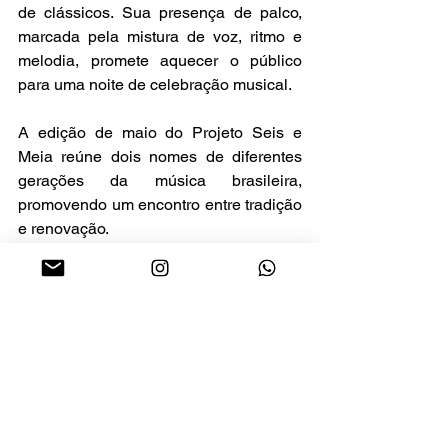
de clássicos. Sua presença de palco, 
marcada pela mistura de voz, ritmo e 
melodia, promete aquecer o público 
para uma noite de celebração musical. 
A edição de maio do Projeto Seis e 
Meia reúne dois nomes de diferentes 
gerações da música brasileira, 
promovendo um encontro entre tradição 
e renovação. 
O projeto mantém sua proposta de 
ingressos sociais, reforçando o 
compromisso com a democratização do 
acesso à cultura e consolidando-se 
como uma das principais vitrines para a 
música popular brasileira em Natal. A 
realização é da Idearte Entretenimento 
e Super Star. 