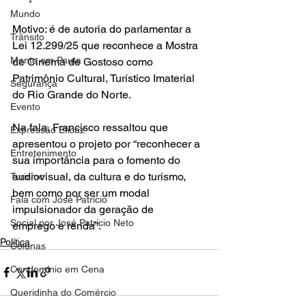
Mundo
Motivo: é de autoria do parlamentar a 
Trânsito
Lei 12.299/25 que reconhece a Mostra 
Mente em Pauta
de Cinema de Gostoso como 
Patrimônio Cultural, Turístico Imaterial 
Segurança
do Rio Grande do Norte.
Evento
Na fala, Francisco ressaltou que 
Expressão Eficaz
apresentou o projeto por “reconhecer a 
Entretenimento
sua importância para o fomento do 
audiovisual, da cultura e do turismo, 
Turismo
bem como por ser um modal 
Fala com José Patrício
impulsionador da geração de 
Social por José Patrício Neto
emprego e renda”.
Política
Colunas
Condomínio em Cena
Queridinha do Comércio