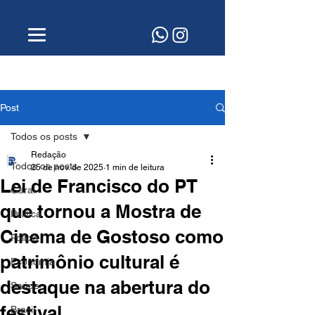
Post
Todos os posts
Redação
Todos os posts
25 de nov. de 2025
1 min de leitura
Lei de Francisco do PT
Geral
que tornou a Mostra de
Política
Cinema de Gostoso como
Polícia
patrimônio cultural é
Economia
destaque na abertura do
Saúde
festival
Brasil