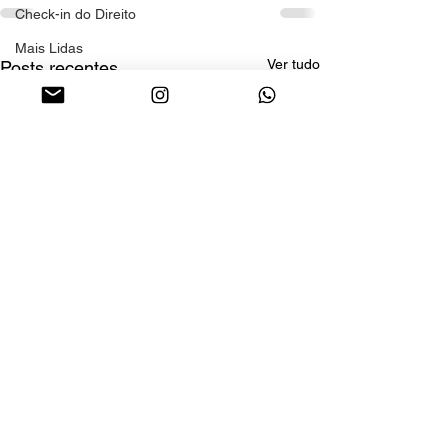
Check-in do Direito
Mais Lidas
Ver tudo
Posts recentes
Destaque
Celebridades
Coluna Social
Entre Cafés e Estratégias
Marketing e Tecnologia
Sessão de Terapia
Direito
Diversidade
Moda
sess
Social