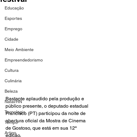
Educação
Esportes
Emprego
Cidade
Meio Ambiente
Empreendedorismo
Cultura
Culinária
Beleza
Bastante aplaudido pela produção e 
Natal/RN
público presente, o deputado estadual 
Tecnologia
Francisco (PT) participou da noite de 
abertura oficial da Mostra de Cinema 
Tempo
de Gostoso, que está em sua 12ª 
Artigo
edição. 