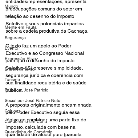
entidades/representações, apresenta 
Mundo
preocupações comuns do setor em 
relação ao desenho do Imposto 
Trânsito
Seletivo e seus potenciais impactos 
Mente em Pauta
sobre a cadeia produtiva da Cachaça.
Segurança
O texto faz um apelo ao Poder 
Evento
Executivo e ao Congresso Nacional 
Expressão Eficaz
para que o desenho do Imposto 
Seletivo (IS) preserve simplicidade, 
Entretenimento
segurança jurídica e coerência com 
Turismo
sua finalidade regulatória e de saúde 
pública.
Fala com José Patrício
Social por José Patrício Neto
A proposta originalmente encaminhada 
Colunas
pelo Poder Executivo seguia essa 
lógica ao combinar uma parte fixa do 
Condomínio em Cena
imposto, calculada com base na 
Queridinha do Comércio
quantidade de álcool puro (parcela 