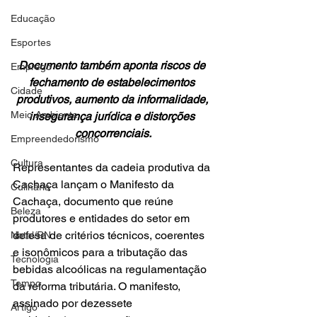
Educação
Esportes
Documento também aponta riscos de 
Emprego
fechamento de estabelecimentos 
Cidade
produtivos, aumento da informalidade, 
Meio Ambiente
insegurança jurídica e distorções 
concorrenciais.
Empreendedorismo
Cultura
Representantes da cadeia produtiva da 
Cachaça lançam o Manifesto da 
Culinária
Cachaça, documento que reúne 
Beleza
produtores e entidades do setor em 
defesa de critérios técnicos, coerentes 
Natal/RN
e isonômicos para a tributação das 
Tecnologia
bebidas alcoólicas na regulamentação 
Tempo
da reforma tributária. O manifesto, 
assinado por dezessete 
Artigo