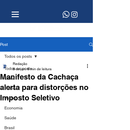
Post
Todos os posts
Redação
Todos os posts
8 de jun.
6 min de leitura
Manifesto da Cachaça
Geral
alerta para distorções no
Política
Imposto Seletivo
Polícia
Economia
Saúde
Brasil