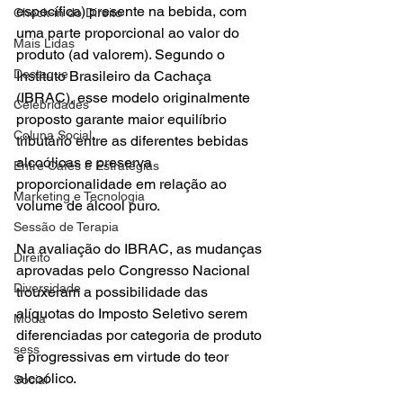
específica) presente na bebida, com 
Check-in do Direito
uma parte proporcional ao valor do 
Mais Lidas
produto (ad valorem). Segundo o 
Destaque
Instituto Brasileiro da Cachaça 
(IBRAC), esse modelo originalmente 
Celebridades
proposto garante maior equilíbrio 
Coluna Social
tributário entre as diferentes bebidas 
alcoólicas e preserva 
Entre Cafés e Estratégias
proporcionalidade em relação ao 
Marketing e Tecnologia
volume de álcool puro.
Sessão de Terapia
Na avaliação do IBRAC, as mudanças 
Direito
aprovadas pelo Congresso Nacional 
Diversidade
trouxeram a possibilidade das 
alíquotas do Imposto Seletivo serem 
Moda
diferenciadas por categoria de produto 
sess
e progressivas em virtude do teor 
alcoólico.
Social