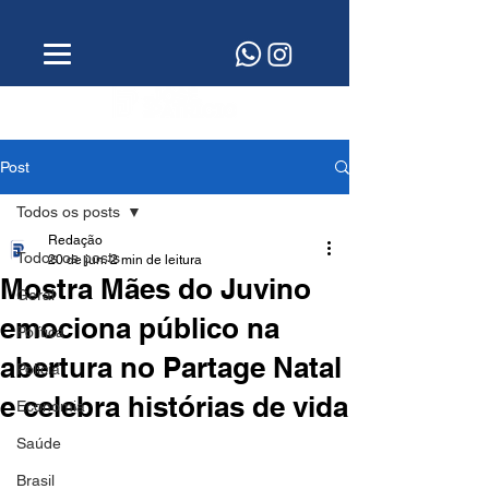
Post
Todos os posts
Redação
Todos os posts
20 de jun.
2 min de leitura
Mostra Mães do Juvino
Geral
emociona público na
Política
abertura no Partage Natal
Polícia
e celebra histórias de vida
Economia
Saúde
Brasil