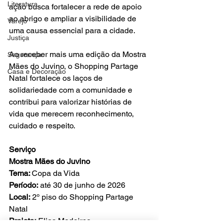
Literatura
ação busca fortalecer a rede de apoio 
ao abrigo e ampliar a visibilidade de 
Varejo
uma causa essencial para a cidade.
Justiça
Ao receber mais uma edição da Mostra 
Segurança
Mães do Juvino, o Shopping Partage 
Casa e Decoração
Natal fortalece os laços de 
solidariedade com a comunidade e 
contribui para valorizar histórias de 
vida que merecem reconhecimento, 
cuidado e respeito.
Serviço
Mostra Mães do Juvino
Tema: 
Copa da Vida
Período:
 até 30 de junho de 2026
Local:
 2º piso do Shopping Partage 
Natal
Projeto:
 Elias Medeiros