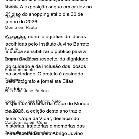
idosa. A exposição segue em cartaz no 
Mundo
2º piso do shopping até o dia 30 de 
Trânsito
junho de 2026.
Mente em Pauta
A mostra reúne fotografias de idosas 
Segurança
acolhidas pelo Instituto Juvino Barreto 
Evento
e busca sensibilizar o público para a 
importância do respeito, da dignidade, 
Expressão Eficaz
do cuidado e da inclusão dos idosos 
Entretenimento
na sociedade. O projeto é assinado 
Turismo
pelo fotógrafo e jornalista Elias 
Medeiros.
Fala com José Patrício
Social por José Patrício Neto
Inspirada no clima da Copa do Mundo 
de 2026, a edição deste ano traz o 
Colunas
tema “Copa da Vida”, destacando 
Condomínio em Cena
histórias, trajetórias e memórias das 
mães acolhidas pelo Abrigo Juvino 
Queridinha do Comércio