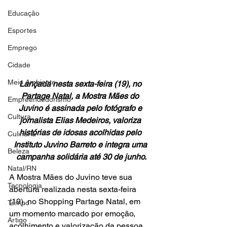
Educação
Esportes
Emprego
Cidade
Meio Ambiente
Lançada nesta sexta-feira (19), no 
Partage Natal, a Mostra Mães do 
Empreendedorismo
Juvino é assinada pelo fotógrafo e 
Cultura
jornalista Elias Medeiros, valoriza 
histórias de idosas acolhidas pelo 
Culinária
Instituto Juvino Barreto e integra uma 
Beleza
campanha solidária até 30 de junho.
Natal/RN
A Mostra Mães do Juvino teve sua 
Tecnologia
abertura realizada nesta sexta-feira 
(19), no Shopping Partage Natal, em 
Tempo
um momento marcado por emoção, 
Artigo
acolhimento e valorização da pessoa 