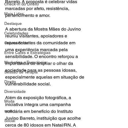
Barreto. A proposta é celebrar vidas 
Check-in do Direito
marcadas por afeto, resistência, 
Mais Lidas
pertencimento e amor.
Destaque
A abertura da Mostra Mães do Juvino 
Celebridades
reuniu visitantes, apoiadores e 
representantes da comunidade em 
Coluna Social
uma experiência marcada pela 
Entre Cafés e Estratégias
sensibilidade. O encontro reforçou a 
Marketing e Tecnologia
importância de ampliar o olhar da 
sociedade para as pessoas idosas, 
Sessão de Terapia
especialmente aquelas em situação de 
Direito
vulnerabilidade social.
Diversidade
Além da exposição fotográfica, a 
Moda
iniciativa integra uma campanha 
solidária em benefício do Instituto 
sess
Juvino Barreto, instituição que acolhe 
Social
cerca de 80 idosos em Natal/RN. A 