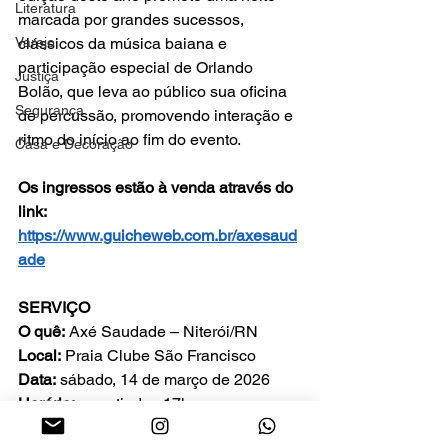
Literatura
marcada por grandes sucessos, 
Varejo
clássicos da música baiana e 
participação especial de Orlando 
Justiça
Bolão, que leva ao público sua oficina 
Segurança
de percussão, promovendo interação e 
ritmo do início ao fim do evento.
Casa e Decoração
Os ingressos estão à venda através do 
link: 
https://www.guicheweb.com.br/axesaud
ade
SERVIÇO
O quê:
 Axé Saudade – Niterói/RN
Local:
 Praia Clube São Francisco
Data:
 sábado, 14 de março de 2026
Horário:
 a partir das 17h
Ingressos:
 Guichê Web | Balcão da 