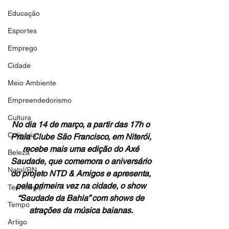
Educação
Esportes
Emprego
Cidade
Meio Ambiente
Empreendedorismo
Cultura
No dia 14 de março, a partir das 17h o 
Culinária
Praia Clube São Francisco, em Niterói, 
recebe mais uma edição do Axé 
Beleza
Saudade, que comemora o aniversário 
Natal/RN
do projeto NTD & Amigos e apresenta, 
pela primeira vez na cidade, o show 
Tecnologia
“Saudade da Bahia” com shows de 
Tempo
atrações da música baianas. 
Artigo