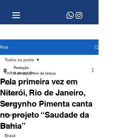
Post
Todos os posts
Redação
Todos os posts
3 de mar.
2 min de leitura
Pela primeira vez em
Geral
Niterói, Rio de Janeiro,
Política
Sergynho Pimenta canta
Polícia
no projeto “Saudade da
Economia
Bahia”
Saúde
Brasil