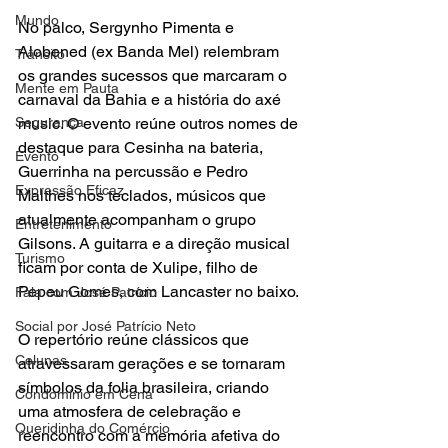
Mundo
No palco, Sergynho Pimenta e 
Alobened (ex Banda Mel) relembram 
Trânsito
os grandes sucessos que marcaram o 
Mente em Pauta
carnaval da Bahia e a história do axé 
Segurança
music. O evento reúne outros nomes de 
destaque para Cesinha na bateria, 
Evento
Guerrinha na percussão e Pedro 
Expressão Eficaz
Malthes nos teclados, músicos que 
atualmente acompanham o grupo 
Entretenimento
Gilsons. A guitarra e a direção musical 
Turismo
ficam por conta de Xulipe, filho de 
Pepeu Gomes, com Lancaster no baixo.
Fala com José Patrício
Social por José Patrício Neto
O repertório reúne clássicos que 
Colunas
atravessaram gerações e se tornaram 
símbolos da folia brasileira, criando 
Condomínio em Cena
uma atmosfera de celebração e 
Queridinha do Comércio
reencontro com a memória afetiva do 