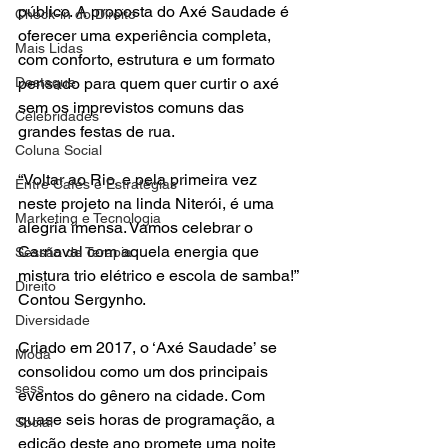
público. A proposta do Axé Saudade é 
Check-in do Direito
oferecer uma experiência completa, 
Mais Lidas
com conforto, estrutura e um formato 
Destaque
pensado para quem quer curtir o axé 
sem os imprevistos comuns das 
Celebridades
grandes festas de rua.
Coluna Social
“Voltar ao Rio, e pela primeira vez 
Entre Cafés e Estratégias
neste projeto na linda Niterói, é uma 
Marketing e Tecnologia
alegria imensa. Vamos celebrar o 
Carnaval com aquela energia que 
Sessão de Terapia
mistura trio elétrico e escola de samba!” 
Direito
Contou Sergynho. 
Diversidade
Criado em 2017, o ‘Axé Saudade’ se 
Moda
consolidou como um dos principais 
sess
eventos do gênero na cidade. Com 
quase seis horas de programação, a 
Social
edição deste ano promete uma noite 