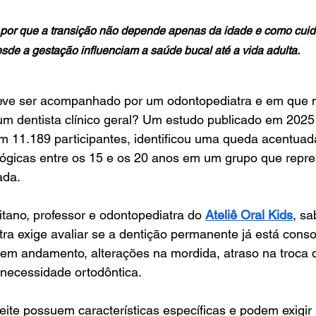
a por que a transição não depende apenas da idade e como cuid
sde a gestação influenciam a saúde bucal até a vida adulta.
deve ser acompanhado por um odontopediatra e em que 
um dentista clínico geral? Um estudo publicado em 2025 
m 11.189 participantes, identificou uma queda acentuad
lógicas entre os 15 e os 20 anos em um grupo que repr
ada.
tano, professor e odontopediatra do 
Ateliê Oral Kids
, s
tra exige avaliar se a dentição permanente já está conso
 em andamento, alterações na mordida, atraso na troca 
u necessidade ortodôntica.
ite possuem características específicas e podem exigir 