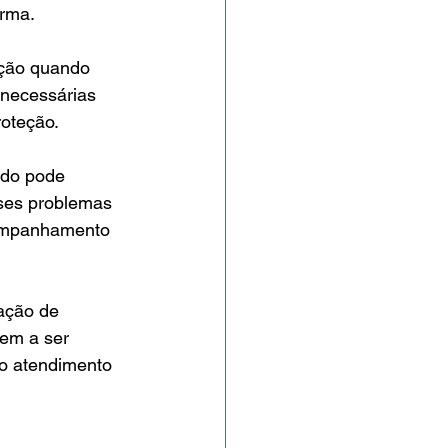
irma.
ação quando 
necessárias 
roteção.
odo pode 
ses problemas 
companhamento 
ação de 
dem a ser 
 o atendimento 