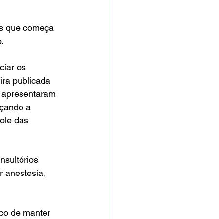
dos que começa 
.
ciar os 
ira publicada 
e apresentaram 
rçando a 
ole das 
nsultórios 
 anestesia, 
sco de manter 