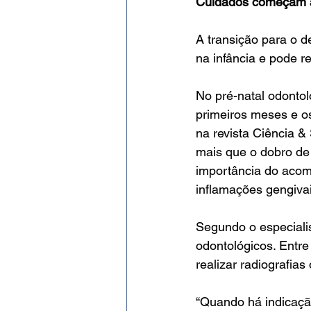
Cuidados começam a
A transição para o d
na infância e pode r
No pré-natal odontol
primeiros meses e os
na revista Ciência 
mais que o dobro de
importância do acom
inflamações gengivai
Segundo o especialis
odontológicos. Entre
realizar radiografias
“Quando há indicação