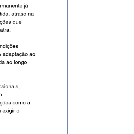
rmanente já 
ida, atraso na 
ições que 
atra.
ndições 
A adaptação ao 
da ao longo 
sionais, 
o 
ações como a 
exigir o 