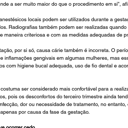
ende a ser muito maior do que o procedimento em si”, af
 anestésicos locais podem ser utilizados durante a gest
dos. Radiografias também podem ser realizadas quando 
 de maneira criteriosa e com as medidas adequadas de p
tação, por si só, causa cárie também é incorreta. O perí
s e inflamações gengivais em algumas mulheres, mas es
os com higiene bucal adequada, uso de fio dental e a
costuma ser considerado mais confortável para a realiz
os, pois os desconfortos do terceiro trimestre ainda ten
nfecção, dor ou necessidade de tratamento, no entanto,
 apenas por causa da fase da gestação.
ve ocorrer cedo