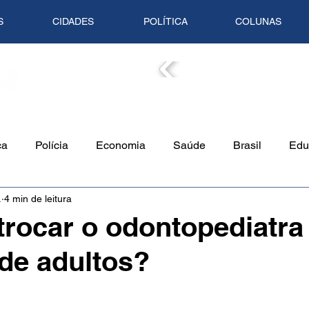
S
CIDADES
POLÍTICA
COLUNAS
COLUN
ca
Polícia
Economia
Saúde
Brasil
Edu
.
4 min de leitura
o Ambiente
Empreendedorismo
Cultura
Culinári
rocar o odontopediatra
 de adultos?
Tempo
Artigo
Mundo
Trânsito
Mente em Pa