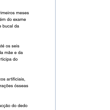
rimeiros meses 
além do exame 
e bucal da 
té os seis 
da mãe e da 
ticipa do 
 artificiais, 
erações ósseas 
ucção do dedo 