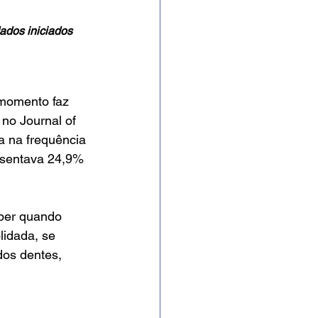
ados iniciados 
momento faz 
no Journal of 
a na frequência 
esentava 24,9% 
aber quando 
lidada, se 
dos dentes, 