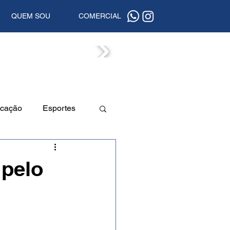
QUEM SOU
COMERCIAL
ISTAS
cação
Esportes
a
Beleza
 pelo
uta
Segurança