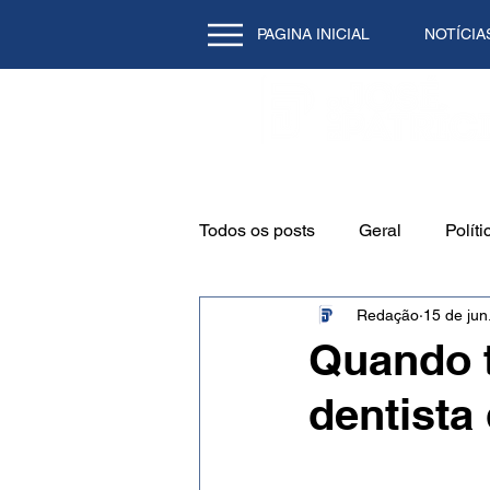
PAGINA INICIAL
NOTÍCIA
Todos os posts
Geral
Políti
Redação
15 de jun
Emprego
Cidade
Mei
Quando t
dentista
Natal/RN
Tecnologia