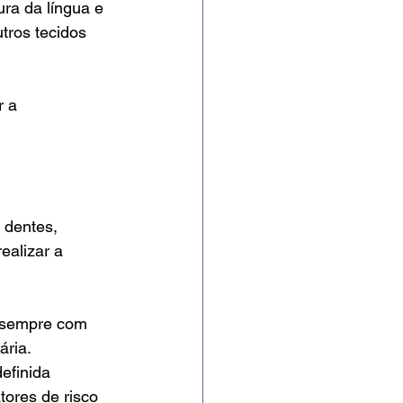
ra da língua e 
tros tecidos 
 a 
 dentes, 
alizar a 
, sempre com 
ária.
efinida 
ores de risco 