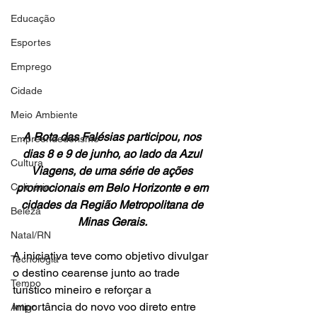
Educação
Esportes
Emprego
Cidade
Meio Ambiente
A Rota das Falésias participou, nos 
Empreendedorismo
dias 8 e 9 de junho, ao lado da Azul 
Cultura
Viagens, de uma série de ações 
Culinária
promocionais em Belo Horizonte e em 
cidades da Região Metropolitana de 
Beleza
Minas Gerais. 
Natal/RN
A iniciativa teve como objetivo divulgar 
Tecnologia
o destino cearense junto ao trade 
Tempo
turístico mineiro e reforçar a 
importância do novo voo direto entre 
Artigo