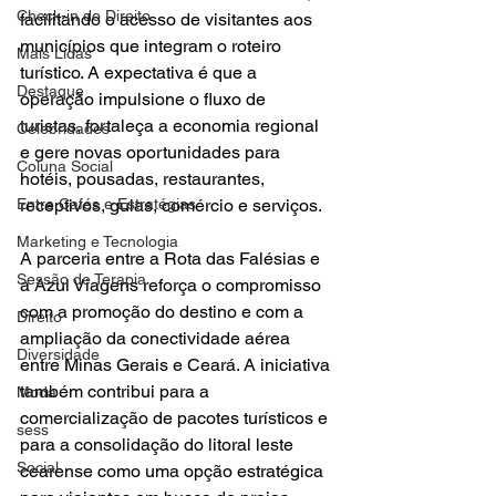
Check-in do Direito
facilitando o acesso de visitantes aos 
municípios que integram o roteiro 
Mais Lidas
turístico. A expectativa é que a 
Destaque
operação impulsione o fluxo de 
turistas, fortaleça a economia regional 
Celebridades
e gere novas oportunidades para 
Coluna Social
hotéis, pousadas, restaurantes, 
Entre Cafés e Estratégias
receptivos, guias, comércio e serviços.
Marketing e Tecnologia
A parceria entre a Rota das Falésias e 
Sessão de Terapia
a Azul Viagens reforça o compromisso 
com a promoção do destino e com a 
Direito
ampliação da conectividade aérea 
Diversidade
entre Minas Gerais e Ceará. A iniciativa 
também contribui para a 
Moda
comercialização de pacotes turísticos e 
sess
para a consolidação do litoral leste 
Social
cearense como uma opção estratégica 