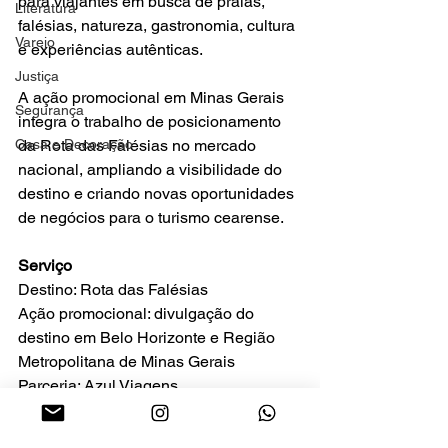
para viajantes em busca de praias, 
Literatura
falésias, natureza, gastronomia, cultura 
Varejo
e experiências autênticas.
Justiça
A ação promocional em Minas Gerais 
Segurança
integra o trabalho de posicionamento 
Casa e Decoração
da Rota das Falésias no mercado 
nacional, ampliando a visibilidade do 
destino e criando novas oportunidades 
de negócios para o turismo cearense.
Serviço
Destino: Rota das Falésias
Ação promocional: divulgação do 
destino em Belo Horizonte e Região 
Metropolitana de Minas Gerais
Parceria: Azul Viagens
Novo voo: Confins (MG) – Aracati (CE)
Início da operação: 1º de outubro