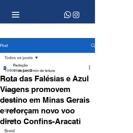
Post
Todos os posts
Redação
Todos os posts
11 de jun.
2 min de leitura
Rota das Falésias e Azul
Geral
Viagens promovem
Política
destino em Minas Gerais
Polícia
e reforçam novo voo
Economia
direto Confins-Aracati
Saúde
Brasil