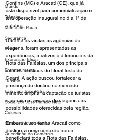
Confins (MG) e Aracati (CE), que já 
Mundo
está disponível para comercialização e 
Trânsito
terá operação inaugural no dia 1º de 
outubro.
Mente em Pauta
Segurança
Durante as visitas às agências de 
viagens, foram apresentadas as 
Evento
experiências, atrativos e diferenciais da 
Expressão Eficaz
Rota das Falésias, um dos principais 
Entretenimento
roteiros turísticos do litoral leste do 
Ceará. A ação buscou fortalecer a 
Turismo
presença do destino no mercado 
Fala com José Patrício
mineiro, ampliar a captação de turistas 
e aproximar agentes de viagens das 
Social por José Patrício Neto
possibilidades oferecidas pela região.
Colunas
Embora o voo tenha Aracati como 
Condomínio em Cena
destino, a nova conexão aérea 
Queridinha do Comércio
beneficiará toda a Rota das Falésias, 