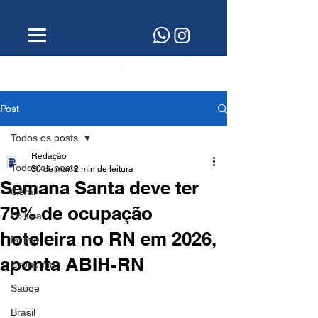
Post
Todos os posts
Redação
Todos os posts
30 de mar.
2 min de leitura
Semana Santa deve ter
Geral
79% de ocupação
Política
hoteleira no RN em 2026,
Polícia
aponta ABIH-RN
Economia
Saúde
Brasil