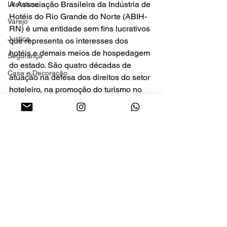
A Associação Brasileira da Indústria de 
Literatura
Hotéis do Rio Grande do Norte (ABIH-
Varejo
RN) é uma entidade sem fins lucrativos 
Justiça
que representa os interesses dos 
hotéis e demais meios de hospedagem 
Segurança
do estado. São quatro décadas de 
Casa e Decoração
atuação na defesa dos direitos do setor 
hoteleiro, na promoção do turismo no 
Rio Grande do Norte e na capacitação 
dos profissionais da hotelaria.
Economia
Ver tudo
Posts recentes