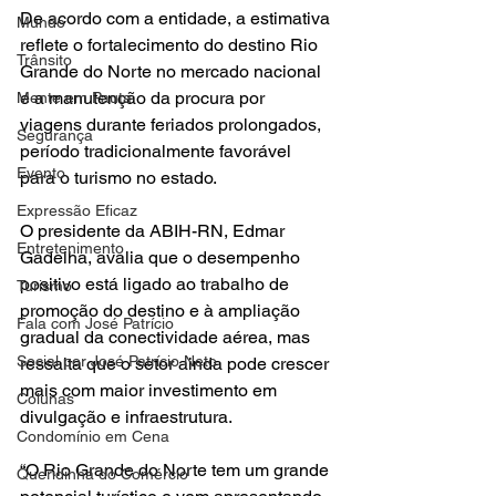
De acordo com a entidade, a estimativa 
Mundo
reflete o fortalecimento do destino Rio 
Trânsito
Grande do Norte no mercado nacional 
e a manutenção da procura por 
Mente em Pauta
viagens durante feriados prolongados, 
Segurança
período tradicionalmente favorável 
Evento
para o turismo no estado.
Expressão Eficaz
O presidente da ABIH-RN, Edmar 
Entretenimento
Gadelha, avalia que o desempenho 
positivo está ligado ao trabalho de 
Turismo
promoção do destino e à ampliação 
Fala com José Patrício
gradual da conectividade aérea, mas 
Social por José Patrício Neto
ressalta que o setor ainda pode crescer 
mais com maior investimento em 
Colunas
divulgação e infraestrutura.
Condomínio em Cena
“O Rio Grande do Norte tem um grande 
Queridinha do Comércio