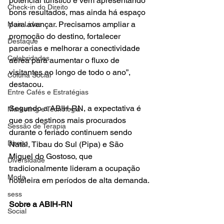
potencial turístico e vem apresentando 
Check-in do Direito
bons resultados, mas ainda há espaço 
para avançar. Precisamos ampliar a 
Mais Lidas
promoção do destino, fortalecer 
Destaque
parcerias e melhorar a conectividade 
Celebridades
aérea para aumentar o fluxo de 
visitantes ao longo de todo o ano”, 
Coluna Social
destacou. 
Entre Cafés e Estratégias
Segundo a ABIH-RN, a expectativa é 
Marketing e Tecnologia
que os destinos mais procurados 
Sessão de Terapia
durante o feriado continuem sendo 
Direito
Natal, Tibau do Sul (Pipa) e São 
Miguel do Gostoso, que 
Diversidade
tradicionalmente lideram a ocupação 
Moda
hoteleira em períodos de alta demanda. 
sess
Sobre a ABIH-RN
Social