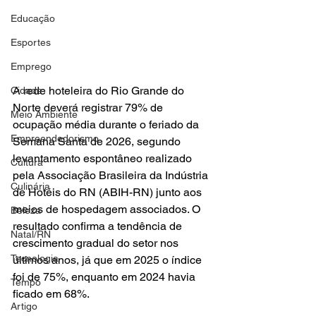
Educação
Esportes
Emprego
A rede hoteleira do Rio Grande do 
Cidade
Norte deverá registrar 79% de 
Meio Ambiente
ocupação média durante o feriado da 
Empreendedorismo
Semana Santa de 2026, segundo 
levantamento espontâneo realizado 
Cultura
pela Associação Brasileira da Indústria 
Culinária
de Hotéis do RN (ABIH-RN) junto aos 
meios de hospedagem associados. O 
Beleza
resultado confirma a tendência de 
Natal/RN
crescimento gradual do setor nos 
Tecnologia
últimos anos, já que em 2025 o índice 
foi de 75%, enquanto em 2024 havia 
Tempo
ficado em 68%. 
Artigo