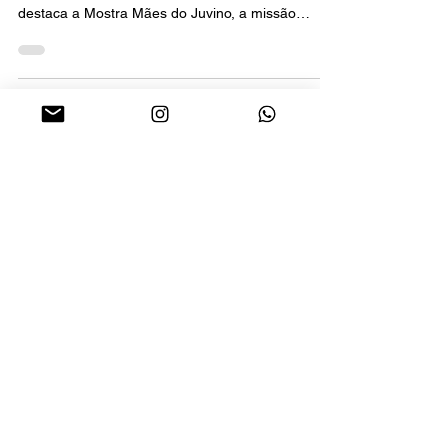
desta segunda-feira, 22 de junho de 2026,
destaca a Mostra Mães do Juvino, a missão
internacional de Williman Oliveira na China, os
novos episódios do Podcast Amplifica!, a
ExpoEduc 2026 e o Focus Clube. A edição
também traz, no quadro Você Por Dentro, notas
sobre o Arraiá do Alvará, GINGA Natal, Mostra
Macambira e o projeto de viagens Bora
Perambular.