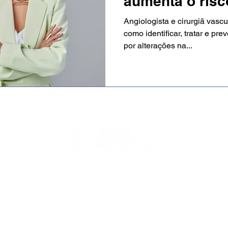
aumenta o risc
exige diagnóst
Angiologista e cirurgiã vascu
como identificar, tratar e p
por alterações na...
-
http://blogjosepatricio.com/
- 2023 - © Todos os direitos r