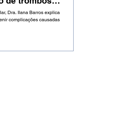
o de trombose
ico precoce
lar, Dra. Ilana Barros explica
revenir complicações causadas
eservados