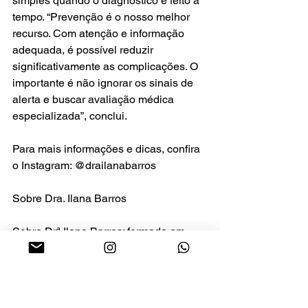
simples quando o diagnóstico é feito a 
tempo. “Prevenção é o nosso melhor 
recurso. Com atenção e informação 
adequada, é possível reduzir 
significativamente as complicações. O 
importante é não ignorar os sinais de 
alerta e buscar avaliação médica 
especializada”, conclui.
Para mais informações e dicas, confira 
o Instagram: @drailanabarros
Sobre Dra. Ilana Barros
Sobre Drª Ilana Barros: formada em 
Medicina pela Universidade Federal do 
Rio Grande do Norte (UFRN), com 
residência médica em Cirurgia Geral 
no Hospital Geral Roberto Santos, em 