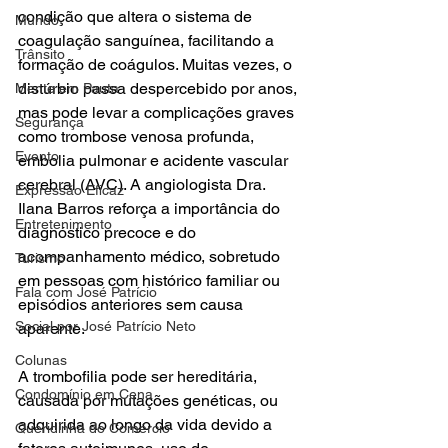
condição que altera o sistema de 
Mundo
coagulação sanguínea, facilitando a 
Trânsito
formação de coágulos. Muitas vezes, o 
distúrbio passa despercebido por anos, 
Mente em Pauta
mas pode levar a complicações graves 
Segurança
como trombose venosa profunda, 
Evento
embolia pulmonar e acidente vascular 
cerebral (AVC). A angiologista Dra. 
Expressão Eficaz
Ilana Barros reforça a importância do 
Entretenimento
diagnóstico precoce e do 
acompanhamento médico, sobretudo 
Turismo
em pessoas com histórico familiar ou 
Fala com José Patrício
episódios anteriores sem causa 
Social por José Patrício Neto
aparente.
Colunas
A trombofilia pode ser hereditária, 
Condomínio em Cena
causada por mutações genéticas, ou 
adquirida ao longo da vida devido a 
Queridinha do Comércio