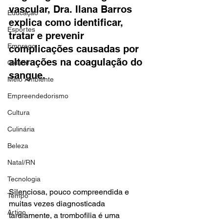
vascular, Dra. Ilana Barros 
Educação
explica como identificar, 
Esportes
tratar e prevenir 
Emprego
complicações causadas por 
alterações na coagulação do 
Cidade
sangue.
Meio Ambiente
Empreendedorismo
Cultura
Culinária
Beleza
Natal/RN
Tecnologia
Silenciosa, pouco compreendida e 
Tempo
muitas vezes diagnosticada 
Artigo
tardiamente, a trombofilia é uma 