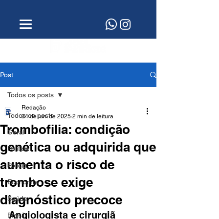
Post
Todos os posts
Redação
Todos os posts
24 de jun. de 2025
2 min de leitura
Trombofilia: condição
Geral
genética ou adquirida que
Política
aumenta o risco de
Polícia
trombose exige
Economia
diagnóstico precoce
Saúde
Angiologista e cirurgiã 
Brasil