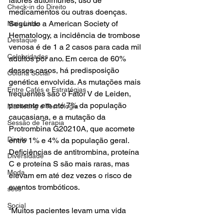
fatores autoimunes, uso de 
Check-in do Direito
medicamentos ou outras doenças. 
Segundo a American Society of 
Mais Lidas
Hematology, a incidência de trombose 
Destaque
venosa é de 1 a 2 casos para cada mil 
Celebridades
adultos por ano. Em cerca de 60% 
desses casos, há predisposição 
Coluna Social
genética envolvida. As mutações mais 
Entre Cafés e Estratégias
frequentes são o Fator V de Leiden, 
presente em até 7% da população 
Marketing e Tecnologia
caucasiana, e a mutação da 
Sessão de Terapia
Protrombina G20210A, que acomete 
Direito
entre 1% e 4% da população geral. 
Deficiências de antitrombina, proteína 
Diversidade
C e proteína S são mais raras, mas 
Moda
elevam em até dez vezes o risco de 
eventos trombóticos.
sess
Social
“Muitos pacientes levam uma vida 