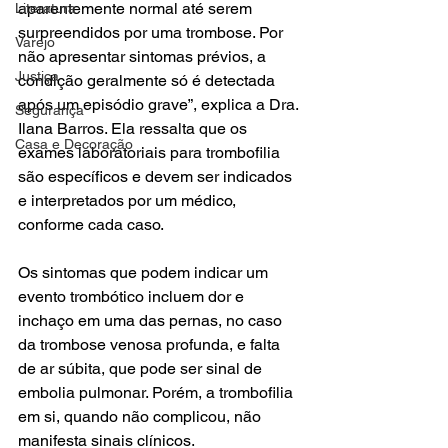
aparentemente normal até serem 
Literatura
surpreendidos por uma trombose. Por 
Varejo
não apresentar sintomas prévios, a 
Justiça
condição geralmente só é detectada 
após um episódio grave”, explica a Dra. 
Segurança
Ilana Barros. Ela ressalta que os 
Casa e Decoração
exames laboratoriais para trombofilia 
são específicos e devem ser indicados 
e interpretados por um médico, 
conforme cada caso.
Os sintomas que podem indicar um 
evento trombótico incluem dor e 
inchaço em uma das pernas, no caso 
da trombose venosa profunda, e falta 
de ar súbita, que pode ser sinal de 
embolia pulmonar. Porém, a trombofilia 
em si, quando não complicou, não 
manifesta sinais clínicos.