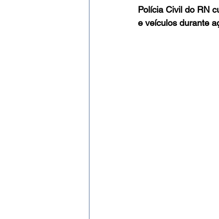
Evento
Expressão Eficaz
Polícia Civil do RN
e veículos durante a
Social por José Patrício Neto