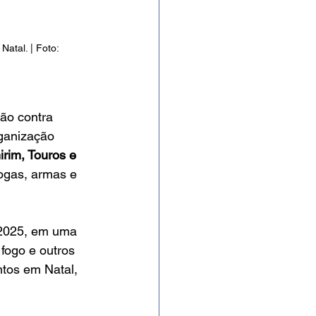
atal. | Foto: 
ão contra 
rganização 
rim, Touros e 
ogas, armas e 
2025, em uma 
 fogo e outros 
ntos em Natal, 