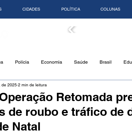
S
CIDADES
POLÍTICA
COLUNAS
COLUN
ca
Polícia
Economia
Saúde
Brasil
Edu
. de 2025
2 min de leitura
o Ambiente
Empreendedorismo
Cultura
Culinári
 Operação Retomada pr
s de roubo e tráfico de 
Tempo
Artigo
Mundo
Trânsito
Mente em Pa
e Natal