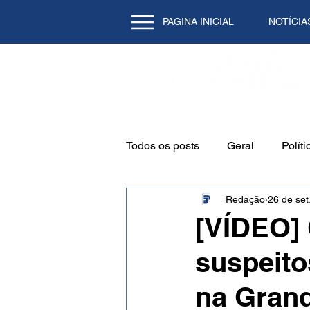
PAGINA INICIAL
NOTÍCIA
Todos os posts
Geral
Políti
Redação
26 de set
Emprego
Cidade
Mei
[VÍDEO]
suspeito
Natal/RN
Tecnologia
na Grand