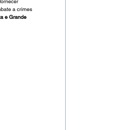
fornecer 
mbate a crimes 
ta e Grande 