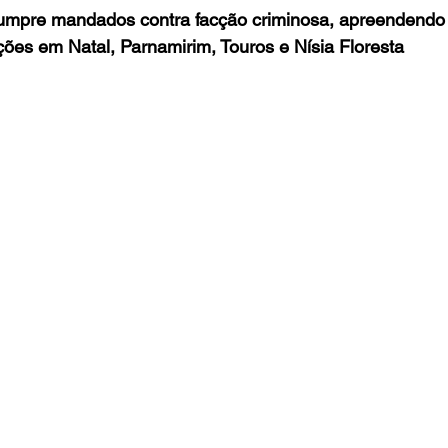
Entretenimento
Turismo
Fala com José Patrício
 cumpre mandados contra facção criminosa, apreendendo
ções em Natal, Parnamirim, Touros e Nísia Floresta
Colunas