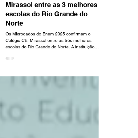
confirmam o Colégio CEI
Mirassol entre as 3 melhores
escolas do Rio Grande do
Norte
Os Microdados do Enem 2025 confirmam o
Colégio CEI Mirassol entre as três melhores
escolas do Rio Grande do Norte. A instituição
conquistou o 3º lugar estadual entre as unidades
com 60 a 99 alunos inscritos, considerando o
desempenho em todas as áreas do
conhecimento. O CEI Zona Sul também se
destacou, ocupando a 5ª colocação no ranking
potiguar e reforçando a presença das duas
unidades entre as referências em educação no
estado.