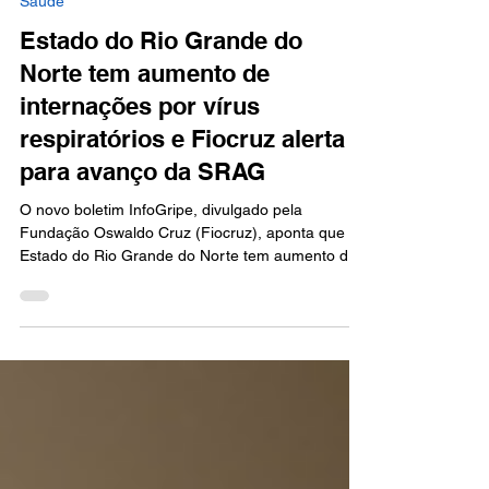
1 de jun.
3 min de leitura
Saúde
Estado do Rio Grande do
Norte tem aumento de
internações por vírus
respiratórios e Fiocruz alerta
para avanço da SRAG
O novo boletim InfoGripe, divulgado pela
Fundação Oswaldo Cruz (Fiocruz), aponta que o
Estado do Rio Grande do Norte tem aumento de
internações por vírus respiratórios. Segundo o
levantamento, a tendência de alta nos casos de
Síndrome Respiratória Aguda Grave (SRAG) está
associada à maior circulação do vírus sincicial
respiratório e da influenza. O cenário acompanha
o período sazonal de circulação de vírus
respiratórios e acende atenção para o avanço de
casos de doenças respi