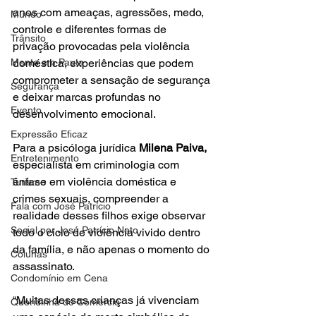
anos com ameaças, agressões, medo, 
Mundo
controle e diferentes formas de 
Trânsito
privação provocadas pela violência 
Mente em Pauta
doméstica, experiências que podem 
comprometer a sensação de segurança 
Segurança
e deixar marcas profundas no 
Evento
desenvolvimento emocional.
Expressão Eficaz
Para a psicóloga jurídica 
Milena Paiva,
Entretenimento
especialista em criminologia com 
ênfase em violência doméstica e 
Turismo
crimes sexuais, compreender a 
Fala com José Patrício
realidade desses filhos exige observar 
Social por José Patrício Neto
todo o ciclo de violência vivido dentro 
da família, e não apenas o momento do 
Colunas
assassinato.
Condomínio em Cena
“Muitas dessas crianças já vivenciam 
Queridinha do Comércio