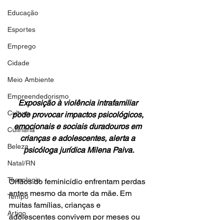
Educação
Esportes
Emprego
Cidade
Meio Ambiente
Empreendedorismo
Exposição à violência intrafamiliar 
Cultura
pode provocar impactos psicológicos, 
emocionais e sociais duradouros em 
Culinária
crianças e adolescentes, alerta a 
Beleza
psicóloga jurídica Milena Paiva.
Natal/RN
Tecnologia
Órfãos do feminicídio enfrentam perdas 
antes mesmo da morte da mãe. Em 
Tempo
muitas famílias, crianças e 
Artigo
adolescentes convivem por meses ou 