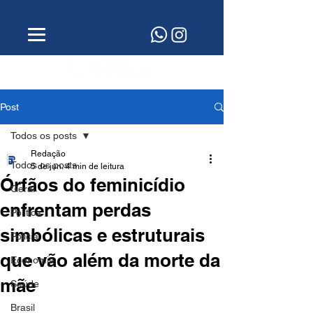
Post
Todos os posts
Redação
Todos os posts
5 de jun.
4 min de leitura
Órfãos do feminicídio
Geral
enfrentam perdas
Política
simbólicas e estruturais
Polícia
que vão além da morte da
Economia
mãe
Saúde
Brasil