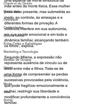
uma espécie de morte simbólica da 
Check-in do Direito
mãe antes da morte física. Essa mulher 
Mais Lidas
pode estar presente, mas submetida ao 
medo, ao controle, às ameaças e a 
Destaque
diferentes formas de privação. A 
Celebridades
violência interfere em sua autonomia, 
em sua saúde emocional e em toda a 
Coluna Social
dinâmica familiar, alcançando também 
Entre Cafés e Estratégias
os filhos”, explica.
Marketing e Tecnologia
Segundo Milena, a expressão não 
Sessão de Terapia
representa ausência de vínculo ou de 
Direito
afeto entre mãe e filhos. Trata-se de 
uma forma de compreender as perdas 
Diversidade
sucessivas provocadas pela violência, 
Moda
que pode fragilizar emocionalmente a 
mulher, restringir sua liberdade e 
sess
modificar profundamente a convivência 
Social
familiar.