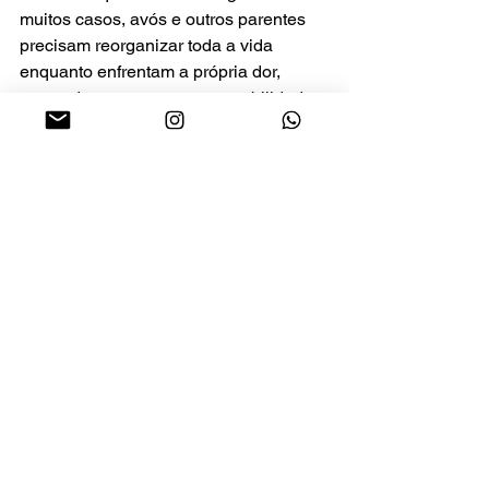
muitos casos, avós e outros parentes 
precisam reorganizar toda a vida 
enquanto enfrentam a própria dor, 
novas despesas e a responsabilidade 
de acolher crianças profundamente 
afetadas.
A escola também exerce papel 
importante. Professores e equipes 
pedagógicas devem estar preparados 
para acolher possíveis mudanças de 
comportamento ou rendimento sem 
expor a história da criança diante de 
colegas. Quando existe escuta 
responsável e respeito à privacidade, o 
ambiente escolar pode funcionar como 
uma referência de estabilidade.