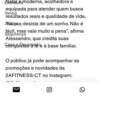
Natal é moderna, acolhedora e 
Literatura
equipada para atender quem busca 
Varejo
resultados reais e qualidade de vida. 
“Nunca desista de um sonho. Não é 
Justiça
fácil, mas vale muito a pena”, afirma 
Segurança
Alessandro, que credita suas 
Casa e Decoração
conquistas à fé e à base familiar.
O público já pode acompanhar as 
promoções e novidades da 
2AFITNESS-CT no Instagram: 
@2afitness.ct
Natal
Empreendedorismo
Zona Norte de Natal/RN
academia em natal
Empreendedorismo
Natal/RN