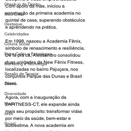
Check-in do Direito
Com apoio da mãe, iniciou a 
construção da primeira academia no 
Mais Lidas
quintal de casa, superando obstáculos 
Destaque
e aprendendo na prática.
Celebridades
Em 1998, nasceu a Academia Fênix, 
Coluna Social
símbolo de renascimento e resiliência. 
Entre Cafés e Estratégias
De lá pra cá, Alessandro consolidou 
duas unidades da New Fênix Fitness, 
Marketing e Tecnologia
localizadas no bairro Pajuçara, nos 
Sessão de Terapia
conjuntos Parque das Dunas e Brasil 
Novo.
Direito
Diversidade
Agora, com a inauguração da 
Moda
2AFITNESS-CT, ele expande ainda 
mais seu propósito: transformar vidas 
sess
por meio da saúde, bem-estar e 
Social
autoestima. A nova academia em 