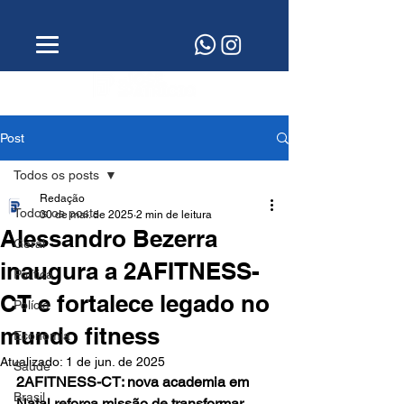
Post
Todos os posts
Redação
Todos os posts
30 de mai. de 2025
2 min de leitura
Alessandro Bezerra
Geral
inaugura a 2AFITNESS-
Política
CT e fortalece legado no
Polícia
mundo fitness
Economia
Atualizado:
1 de jun. de 2025
Saúde
2AFITNESS-CT: nova academia em 
Brasil
Natal reforça missão de transformar 