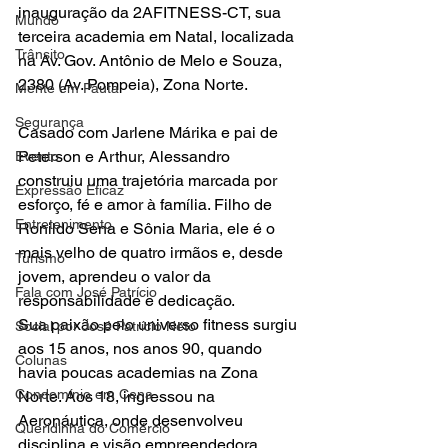
inauguração da 2AFITNESS-CT, sua 
Mundo
terceira academia em Natal, localizada 
Trânsito
na Av. Gov. Antônio de Melo e Souza, 
2380 (Av. Pompeia), Zona Norte.
Mente em Pauta
Segurança
Casado com Jarlene Márika e pai de 
Peterson e Arthur, Alessandro 
Evento
construiu uma trajetória marcada por 
Expressão Eficaz
esforço, fé e amor à família. Filho de 
Entretenimento
Ronildo Sena e Sônia Maria, ele é o 
mais velho de quatro irmãos e, desde 
Turismo
jovem, aprendeu o valor da 
Fala com José Patrício
responsabilidade e dedicação.
Sua paixão pelo universo fitness surgiu 
Social por José Patrício Neto
aos 15 anos, nos anos 90, quando 
Colunas
havia poucas academias na Zona 
Condomínio em Cena
Norte. Aos 18, ingressou na 
Aeronáutica, onde desenvolveu 
Queridinha do Comércio
disciplina e visão empreendedora. 