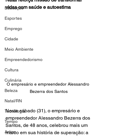
vidas com saúde e autoestima
Educação
Esportes
Emprego
Cidade
Meio Ambiente
Empreendedorismo
Cultura
Culinária
O empresário e empreendedor Alessandro 
Beleza
Bezerra dos Santos
Natal/RN
Neste sábado (31), o empresário e 
Tecnologia
empreendedor Alessandro Bezerra dos 
Tempo
Santos, de 48 anos, celebrou mais um 
Artigo
marco em sua história de superação: a 