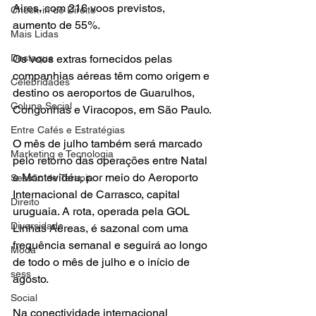
Aires, com 216 voos previstos, 
Check-in do Direito
aumento de 55%.
Mais Lidas
Destaque
Os voos extras fornecidos pelas 
companhias aéreas têm como origem e 
Celebridades
destino os aeroportos de Guarulhos, 
Coluna Social
Congonhas e Viracopos, em São Paulo.
Entre Cafés e Estratégias
O mês de julho também será marcado 
Marketing e Tecnologia
pelo retorno das operações entre Natal 
e Montevidéu, por meio do Aeroporto 
Sessão de Terapia
Internacional de Carrasco, capital 
Direito
uruguaia. A rota, operada pela GOL 
Diversidade
Linhas Aéreas, é sazonal com uma 
frequência semanal e seguirá ao longo 
Moda
de todo o mês de julho e o início de 
sess
agosto.
Social
Na conectividade internacional 