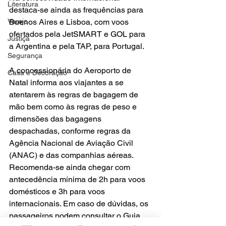
Literatura
destaca-se ainda as frequências para 
Varejo
Buenos Aires e Lisboa, com voos 
ofertados pela JetSMART e GOL para 
Justiça
a Argentina e pela TAP, para Portugal.
Segurança
A concessionária do Aeroporto de 
Casa e Decoração
Natal informa aos viajantes a se 
atentarem às regras de bagagem de 
mão bem como às regras de peso e 
dimensões das bagagens 
despachadas, conforme regras da 
Agência Nacional de Aviação Civil 
(ANAC) e das companhias aéreas. 
Recomenda-se ainda chegar com 
antecedência mínima de 2h para voos 
domésticos e 3h para voos 
internacionais. Em caso de dúvidas, os 
passageiros podem consultar o Guia 