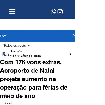
Post
Todos os posts
Redação
Todos os posts
7 de jul.
2 min de leitura
Com 176 voos extras,
Geral
Aeroporto de Natal
Política
projeta aumento na
Polícia
operação para férias de
Economia
meio de ano
Saúde
Brasil