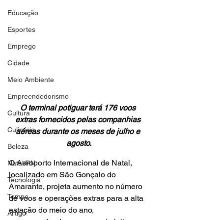
Educação
Esportes
Emprego
Cidade
Meio Ambiente
Empreendedorismo
O terminal potiguar terá 176 voos 
Cultura
extras fornecidos pelas companhias 
Culinária
aéreas durante os meses de julho e 
agosto.
Beleza
O Aeroporto Internacional de Natal, 
Natal/RN
localizado em São Gonçalo do 
Tecnologia
Amarante, projeta aumento no número 
Tempo
de voos e operações extras para a alta 
estação do meio do ano, 
Artigo