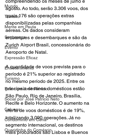
compreendendo os meses de julho e 
Mundo
agosto. Ao todo, serão 3.306 voos, dos 
quais 176 são operações extras 
Trânsito
disponibilizadas pelas companhias 
Mente em Pauta
aéreas. Os dados consideram 
Segurança
embarques e desembarques e são da 
Zurich Airport Brasil, concessionária do 
Evento
Aeroporto de Natal.
Expressão Eficaz
A quantidade de voos prevista para o 
Entretenimento
período é 21% superior ao registrado 
Turismo
no mesmo período de 2025. Entre os 
principais destinos domésticos estão 
Fala com José Patrício
São Paulo, Rio de Janeiro, Brasília, 
Social por José Patrício Neto
Recife e Belo Horizonte. O aumento na 
Colunas
oferta de voos domésticos é de 19%, 
totalizando 3.090 operações. Já no 
Condomínio em Cena
segmento internacional, os destinos 
Queridinha do Comércio
mais procurados são Lisboa e Buenos 