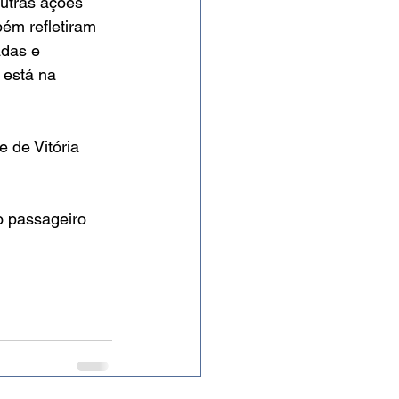
utras ações 
bém refletiram 
adas e 
 está na 
 de Vitória 
o passageiro 