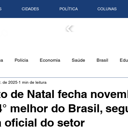
S
CIDADES
POLÍTICA
COLUNAS
COLUN
ca
Polícia
Economia
Saúde
Brasil
Edu
. de 2025
1 min de leitura
o Ambiente
Empreendedorismo
Cultura
Culinári
o de Natal fecha novem
° melhor do Brasil, se
Tempo
Artigo
Mundo
Trânsito
Mente em Pa
 oficial do setor