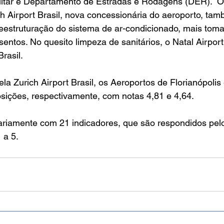
ilitar e Departamento de Estradas e Rodagens (DER).  O
ch Airport Brasil, nova concessionária do aeroporto, tam
eestruturação do sistema de ar-condicionado, mais tom
entos. No quesito limpeza de sanitários, o Natal Airport
rasil.
 Zurich Airport Brasil, os Aeroportos de Florianópolis e
osições, respectivamente, com notas 4,81 e 4,64.
iariamente com 21 indicadores, que são respondidos pel
 a 5.