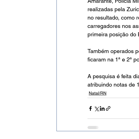
Amarante, Polícia M
realizadas pela Zuri
no resultado, como r
carregadores nos ass
primeira posição do B
Também operados pela
ficaram na 1ª e 2ª p
A pesquisa é feita d
atribuindo notas de 1
Natal/RN