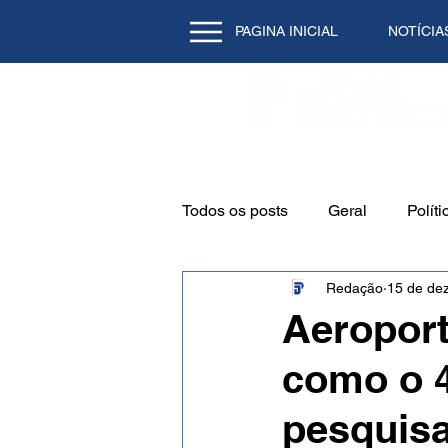
PAGINA INICIAL
NOTÍCIA
Todos os posts
Geral
Políti
Redação
15 de dez
Emprego
Cidade
Mei
Aeroport
como o 4
Natal/RN
Tecnologia
pesquisa