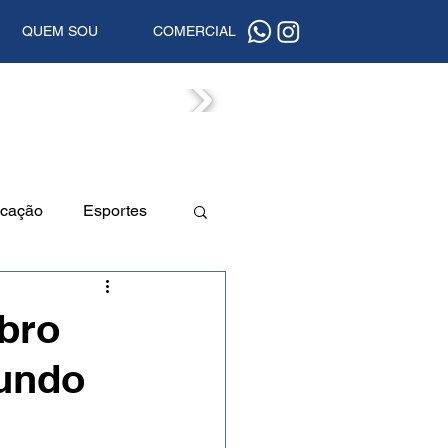
QUEM SOU
COMERCIAL
ISTAS
cação
Esportes
a
Beleza
bro
gundo
uta
Segurança