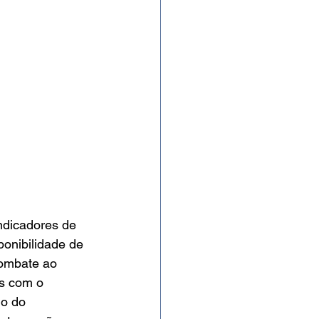
ndicadores de 
onibilidade de 
ombate ao 
as com o 
o do 