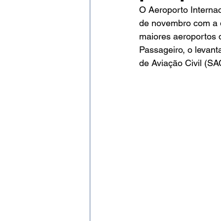
Evento
Expressão Eficaz
O Aeroporto Interna
de novembro com a q
maiores aeroportos d
Social por José Patrício Neto
Passageiro, o levant
de Aviação Civil (SA