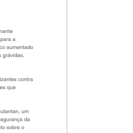
nante 
 para a 
sco aumentado 
 grávidas, 
zantes contra 
es que 
Butantan, um 
segurança da 
to sobre o 