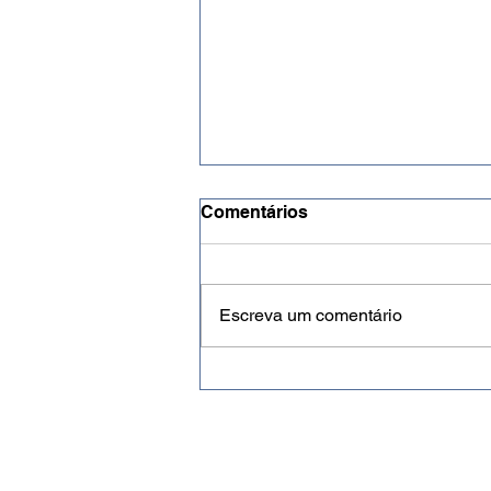
Comentários
Escreva um comentário
RN tem 37,6 mil pessoas
com autismo e alta nos
diagnósticos amplia
demanda por atendimento
especializado