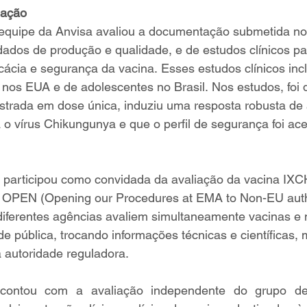
iação 
a equipe da Anvisa avaliou a documentação submetida no
u dados de produção e qualidade, e de estudos clínicos pa
ácia e segurança da vacina. Esses estudos clínicos incl
 nos EUA e de adolescentes no Brasil. Nos estudos, foi
strada em dose única, induziu uma resposta robusta de 
 o vírus Chikungunya e que o perfil de segurança foi ace
a participou como convidada da avaliação da vacina IX
o OPEN (Opening our Procedures at EMA to Non-EU autho
 diferentes agências avaliem simultaneamente vacinas 
e pública, trocando informações técnicas e científicas
autoridade reguladora.  
ontou com a avaliação independente do grupo de 