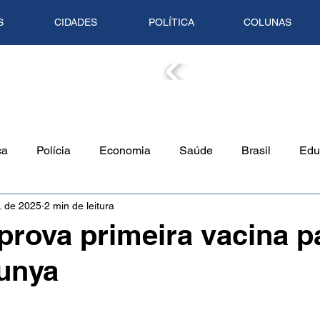
S
CIDADES
POLÍTICA
COLUNAS
COLUN
ca
Polícia
Economia
Saúde
Brasil
Edu
. de 2025
2 min de leitura
o Ambiente
Empreendedorismo
Cultura
Culinári
prova primeira vacina p
unya
Tempo
Artigo
Mundo
Trânsito
Mente em Pa