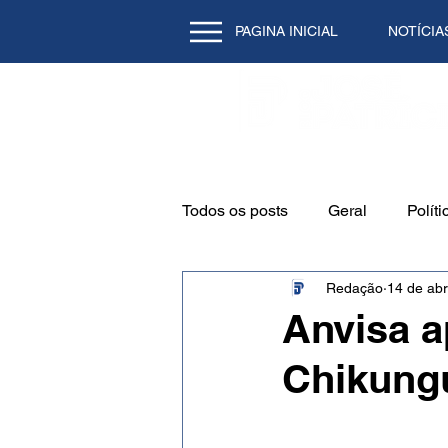
PAGINA INICIAL
NOTÍCIA
Todos os posts
Geral
Políti
Redação
14 de abr
Emprego
Cidade
Mei
Anvisa a
Chikung
Natal/RN
Tecnologia