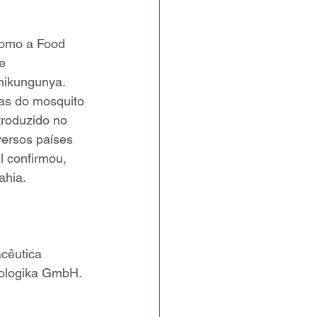
como a Food 
e 
hikungunya. 
as do mosquito 
troduzido no 
ersos países 
l confirmou, 
hia. 
cêutica 
iologika GmbH. 