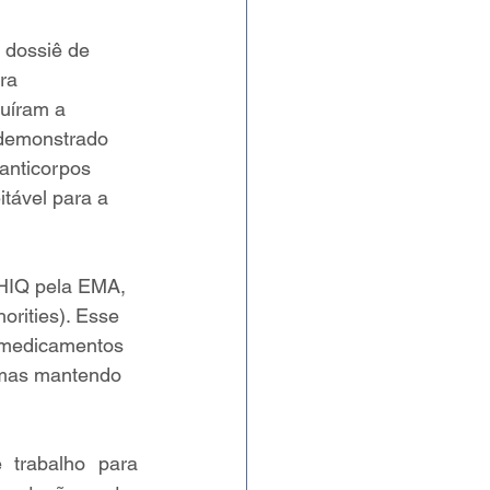
 dossiê de 
ra 
uíram a 
 demonstrado 
anticorpos 
itável para a 
CHIQ pela EMA, 
rities). Esse 
e medicamentos 
, mas mantendo 
trabalho para 