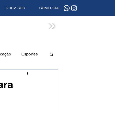
QUEM SOU
COMERCIAL
ISTAS
cação
Esportes
a
Beleza
ara
uta
Segurança