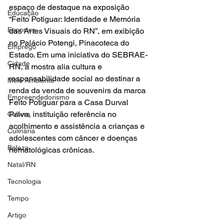
espaço de destaque na exposição 
Educação
“Feito Potiguar: Identidade e Memória 
Esportes
das Artes Visuais do RN”, em exibição 
no Palácio Potengi, Pinacoteca do 
Emprego
Estado. Em uma iniciativa do SEBRAE-
Cidade
RN, a mostra alia cultura e 
responsabilidade social ao destinar a 
Meio Ambiente
renda da venda de souvenirs da marca 
Empreendedorismo
Feito Potiguar para a Casa Durval 
Paiva, instituição referência no 
Cultura
acolhimento e assistência a crianças e 
Culinária
adolescentes com câncer e doenças 
Beleza
hematológicas crônicas.
Natal/RN
Tecnologia
Tempo
Artigo