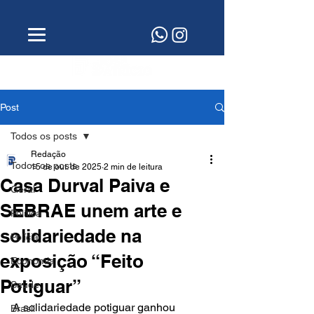
Post
Todos os posts
Redação
Todos os posts
15 de out. de 2025
2 min de leitura
Casa Durval Paiva e
Geral
SEBRAE unem arte e
Política
solidariedade na
Polícia
exposição “Feito
Economia
Potiguar”
Saúde
A solidariedade potiguar ganhou 
Brasil