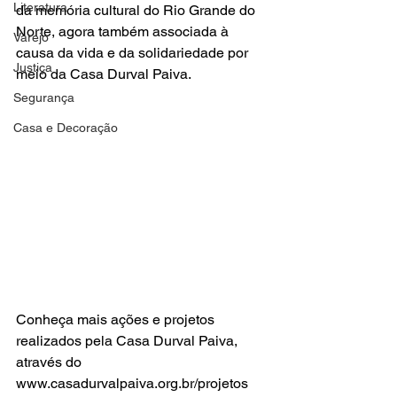
Literatura
da memória cultural do Rio Grande do 
Norte, agora também associada à 
Varejo
causa da vida e da solidariedade por 
Justiça
meio da Casa Durval Paiva.
Segurança
Casa e Decoração
Conheça mais ações e projetos 
realizados pela Casa Durval Paiva, 
através do 
www.casadurvalpaiva.org.br/projetos 