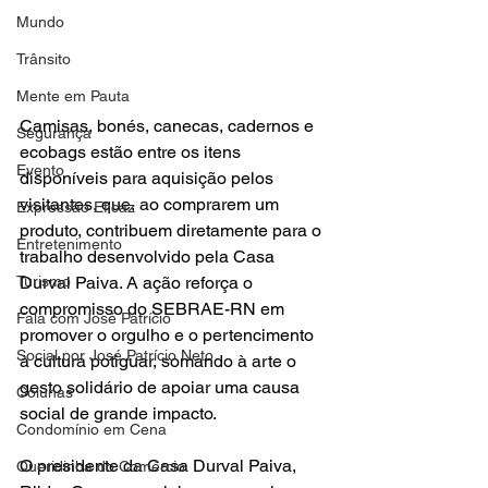
Mundo
Trânsito
Mente em Pauta
Camisas, bonés, canecas, cadernos e 
Segurança
ecobags estão entre os itens 
Evento
disponíveis para aquisição pelos 
visitantes, que, ao comprarem um 
Expressão Eficaz
produto, contribuem diretamente para o 
Entretenimento
trabalho desenvolvido pela Casa 
Turismo
Durval Paiva. A ação reforça o 
compromisso do SEBRAE-RN em 
Fala com José Patrício
promover o orgulho e o pertencimento 
Social por José Patrício Neto
à cultura potiguar, somando à arte o 
gesto solidário de apoiar uma causa 
Colunas
social de grande impacto.
Condomínio em Cena
O presidente da Casa Durval Paiva, 
Queridinha do Comércio