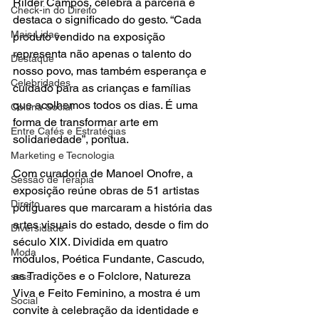
Rilder Campos, celebra a parceria e 
Check-in do Direito
destaca o significado do gesto. “Cada 
Mais Lidas
produto vendido na exposição 
representa não apenas o talento do 
Destaque
nosso povo, mas também esperança e 
Celebridades
cuidado para as crianças e famílias 
que acolhemos todos os dias. É uma 
Coluna Social
forma de transformar arte em 
Entre Cafés e Estratégias
solidariedade”, pontua.
Marketing e Tecnologia
Com curadoria de Manoel Onofre, a 
Sessão de Terapia
exposição reúne obras de 51 artistas 
Direito
potiguares que marcaram a história das 
artes visuais do estado, desde o fim do 
Diversidade
século XIX. Dividida em quatro 
Moda
módulos, Poética Fundante, Cascudo, 
as Tradições e o Folclore, Natureza 
sess
Viva e Feito Feminino, a mostra é um 
Social
convite à celebração da identidade e 