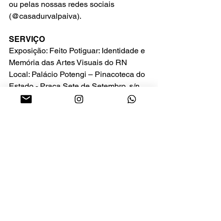
ou pelas nossas redes sociais 
(@casadurvalpaiva).
SERVIÇO
Exposição: Feito Potiguar: Identidade e 
Memória das Artes Visuais do RN
Local: Palácio Potengi – Pinacoteca do 
Estado - Praça Sete de Setembro, s/n, 
Cidade Alta;
Período: até 30 de novembro;
Acesso: Gratuito - terça a sexta-feira, 
das 8h às 16h | sábados e domingos, 
das 9h às 16h;
Ação solidária: Venda de souvenirs 
revertida à Casa Durval Paiva;
Realização: SEBRAE-RN.
Natal/RN
Geral