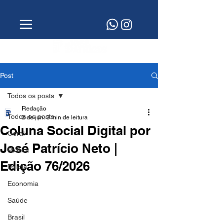
Post
Todos os posts
Redação
Todos os posts
2 de jun.
3 min de leitura
Coluna Social Digital por
Geral
José Patrício Neto |
Política
Edição 76/2026
Polícia
Economia
Saúde
Brasil