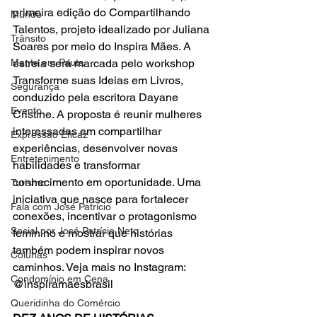
primeira edição do Compartilhando 
Mundo
Talentos, projeto idealizado por Juliana 
Trânsito
Soares por meio do Inspira Mães. A 
Mente em Pauta
estreia será marcada pelo workshop 
Transforme suas Ideias em Livros, 
Segurança
conduzido pela escritora Dayane 
Evento
Cristine. A proposta é reunir mulheres 
interessadas em compartilhar 
Expressão Eficaz
experiências, desenvolver novas 
Entretenimento
habilidades e transformar 
conhecimento em oportunidade. Uma 
Turismo
iniciativa que nasce para fortalecer 
Fala com José Patrício
conexões, incentivar o protagonismo 
Social por José Patrício Neto
feminino e mostrar que histórias 
também podem inspirar novos 
Colunas
caminhos. Veja mais no Instagram: 
Condomínio em Cena
@inspiramaesbrasil
Queridinha do Comércio