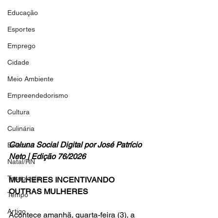
Educação
Esportes
Emprego
Cidade
Meio Ambiente
Empreendedorismo
Cultura
Culinária
Coluna Social Digital por José Patrício 
Beleza
Neto | Edição 76/2026
Natal/RN
Tecnologia
MULHERES INCENTIVANDO 
OUTRAS MULHERES
Tempo
Artigo
Acontece amanhã, quarta-feira (3), a 