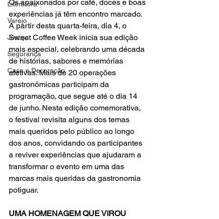
Os apaixonados por café, doces e boas 
Literatura
experiências já têm encontro marcado. 
Varejo
A partir desta quarta-feira, dia 4, o 
Sweet Coffee Week inicia sua edição 
Justiça
mais especial, celebrando uma década 
Segurança
de histórias, sabores e memórias 
Casa e Decoração
afetivas. Mais de 20 operações 
gastronômicas participam da 
programação, que segue até o dia 14 
de junho. Nesta edição comemorativa, 
o festival revisita alguns dos temas 
mais queridos pelo público ao longo 
dos anos, convidando os participantes 
a reviver experiências que ajudaram a 
transformar o evento em uma das 
marcas mais queridas da gastronomia 
potiguar.
UMA HOMENAGEM QUE VIROU 