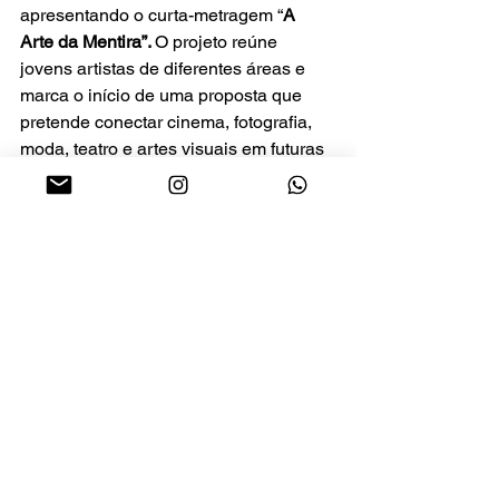
apresentando o curta-metragem “
A 
Arte da Mentira”. 
O projeto reúne 
jovens artistas de diferentes áreas e 
marca o início de uma proposta que 
pretende conectar cinema, fotografia, 
moda, teatro e artes visuais em futuras 
produções. 
A estreia acontece às 18h, 
por meio das redes sociais do coletivo.
MÚSICA POTIGUAR EM 
MOVIMENTO
A música potiguar ganha novidade 
nesta quarta-feira (3) com o 
l
ançamento de “Charismatic Charade”, 
novo single da banda Bixanu.
 A faixa 
marca uma nova fase do grupo e 
antecipa futuros projetos. Após ganhar 
destaque em festivais e conquistar o 