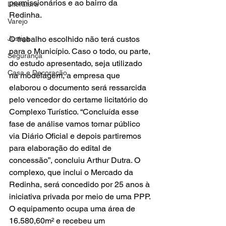
permissionários e ao bairro da 
Literatura
Redinha. 
Varejo
Justiça
O trabalho escolhido não terá custos 
para o Município. Caso o todo, ou parte, 
Segurança
do estudo apresentado, seja utilizado 
Casa e Decoração
na modelagem, a empresa que 
elaborou o documento será ressarcida 
pelo vencedor do certame licitatório do 
Complexo Turístico. “Concluída esse 
fase de análise vamos tornar público 
via Diário Oficial e depois partiremos 
para elaboração do edital de 
concessão”, concluiu Arthur Dutra. O 
complexo, que inclui o Mercado da 
Redinha, será concedido por 25 anos à 
iniciativa privada por meio de uma PPP. 
O equipamento ocupa uma área de 
16.580,60m² e recebeu um 