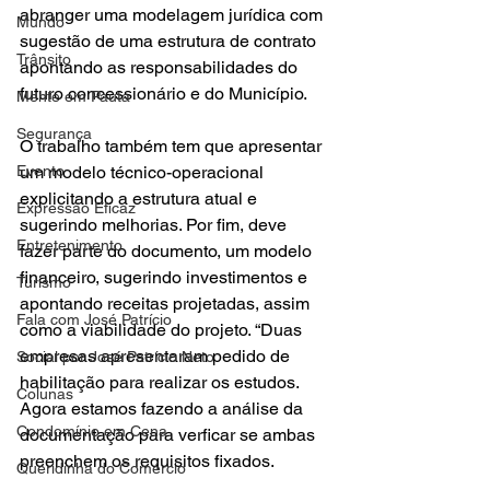
abranger uma modelagem jurídica com 
Mundo
sugestão de uma estrutura de contrato 
Trânsito
apontando as responsabilidades do 
futuro concessionário e do Município. 
Mente em Pauta
Segurança
O trabalho também tem que apresentar 
Evento
um modelo técnico-operacional 
explicitando a estrutura atual e 
Expressão Eficaz
sugerindo melhorias. Por fim, deve 
Entretenimento
fazer parte do documento, um modelo 
financeiro, sugerindo investimentos e 
Turismo
apontando receitas projetadas, assim 
Fala com José Patrício
como a viabilidade do projeto. “Duas 
empresas apresentaram pedido de 
Social por José Patrício Neto
habilitação para realizar os estudos. 
Colunas
Agora estamos fazendo a análise da 
Condomínio em Cena
documentação para verficar se ambas 
preenchem os requisitos fixados. 
Queridinha do Comércio