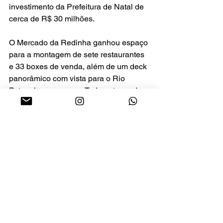
investimento da Prefeitura de Natal de 
cerca de R$ 30 milhões. 
O Mercado da Redinha ganhou espaço 
para a montagem de sete restaurantes 
e 33 boxes de venda, além de um deck 
panorâmico com vista para o Rio 
Potengi e para o mar. Todo entorno do 
local também recebeu investimentos 
municipais, com obras importantes de 
mobilidade urbana, modernização do 
mobiliário e iluminação pública em 
LED, entre outras obras importantes 
para a valorização do turismo na Zona 
Norte da capital potiguar.
Turismo
PPP do Complexo da Redinha
NATAL
Turismo