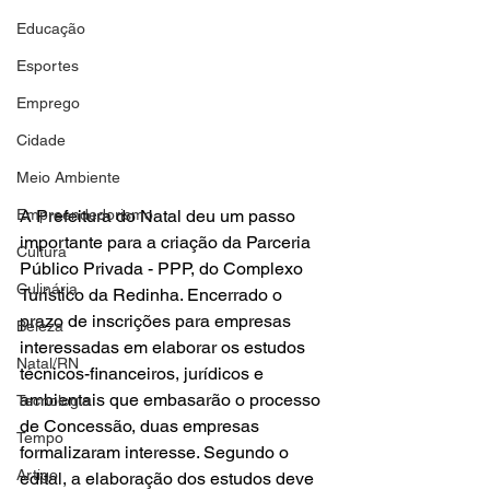
Educação
Esportes
Emprego
Cidade
Meio Ambiente
Empreendedorismo
A Prefeitura do Natal deu um passo 
importante para a criação da Parceria 
Cultura
Público Privada - PPP, do Complexo 
Culinária
Turístico da Redinha. Encerrado o 
prazo de inscrições para empresas 
Beleza
interessadas em elaborar os estudos 
Natal/RN
técnicos-financeiros, jurídicos e 
ambientais que embasarão o processo 
Tecnologia
de Concessão, duas empresas 
Tempo
formalizaram interesse. Segundo o 
Artigo
edital, a elaboração dos estudos deve 