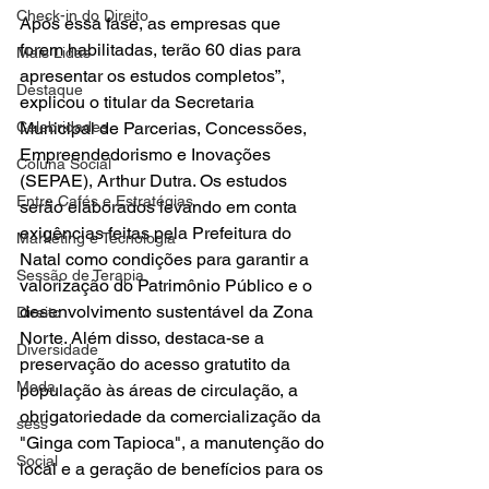
Check-in do Direito
Após essa fase, as empresas que 
forem habilitadas, terão 60 dias para 
Mais Lidas
apresentar os estudos completos”, 
Destaque
explicou o titular da Secretaria 
Celebridades
Municipal de Parcerias, Concessões, 
Empreendedorismo e Inovações 
Coluna Social
(SEPAE), Arthur Dutra. Os estudos 
Entre Cafés e Estratégias
serão elaborados levando em conta 
exigências feitas pela Prefeitura do 
Marketing e Tecnologia
Natal como condições para garantir a 
Sessão de Terapia
valorização do Patrimônio Público e o 
desenvolvimento sustentável da Zona 
Direito
Norte. Além disso, destaca-se a 
Diversidade
preservação do acesso gratutito da 
Moda
população às áreas de circulação, a 
obrigatoriedade da comercialização da 
sess
"Ginga com Tapioca", a manutenção do 
Social
local e a geração de benefícios para os 