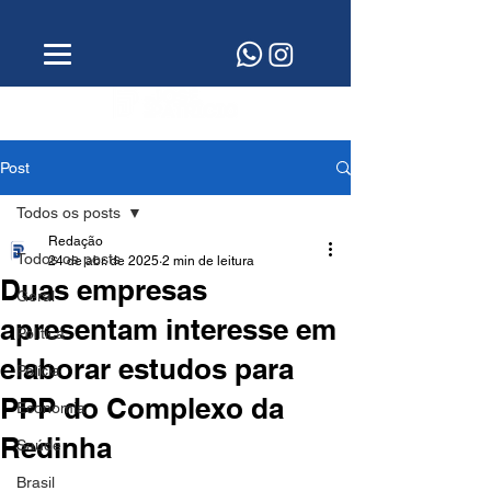
Post
Todos os posts
Redação
Todos os posts
24 de abr. de 2025
2 min de leitura
Duas empresas
Geral
apresentam interesse em
Política
elaborar estudos para
Polícia
PPP do Complexo da
Economia
Redinha
Saúde
Brasil