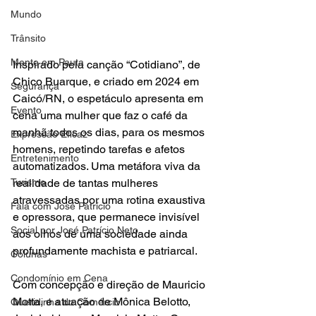
Mundo
Trânsito
Mente em Pauta
Inspirado pela canção “Cotidiano”, de 
Chico Buarque, e criado em 2024 em 
Segurança
Caicó/RN, o espetáculo apresenta em 
Evento
cena uma mulher que faz o café da 
manhã todos os dias, para os mesmos 
Expressão Eficaz
homens, repetindo tarefas e afetos 
Entretenimento
automatizados. Uma metáfora viva da 
Turismo
realidade de tantas mulheres 
atravessadas por uma rotina exaustiva 
Fala com José Patrício
e opressora, que permanece invisível 
Social por José Patrício Neto
aos olhos de uma sociedade ainda 
profundamente machista e patriarcal.
Colunas
Condomínio em Cena
Com concepção e direção de Mauricio 
Motta, e atuação de Mônica Belotto, 
Queridinha do Comércio