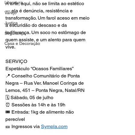
Literatura
A arte, aqui, não se limita ao estético 
— ela é denúncia, resistência e 
Varejo
transformação. Um farol aceso em meio 
Justiça
à escuridão do descaso e da 
indiferença. Um soco no estômago de 
Segurança
quem assiste, e um alento para quem 
Casa e Decoração
vive.
SERVIÇO
Espetáculo “Ocasos Familiares”
📍 Conselho Comunitário de Ponta 
Negra – Rua Ver. Manoel Coringa de 
Lemos, 451 – Ponta Negra, Natal/RN
🗓 Sábado, 05 de julho
⏰ Sessões às 14h e às 19h
🎟 Entrada: 1kg de alimento não 
perecível
🎫 Ingressos via 
Sympla.com