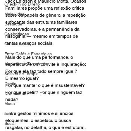
Jack Leidson e Mauricio Motta, Ocasos 
Check-in do Direito
Familiares propõe uma reflexão crítica 
Mais Lidas
sobre os papéis de gênero, a repetição 
sufocante das estruturas familiares 
Destaque
conservadoras, e a permanência da 
Celebridades
misoginia — mesmo em tempos de 
tantos avanços sociais.
Coluna Social
Entre Cafés e Estratégias
Mais do que uma performance, o 
Marketing e Tecnologia
espetáculo é um convite à inquietação:
Por que ela faz tudo sempre igual?
Sessão de Terapia
É mesmo igual?
Direito
Por que manter o que é insustentável?
Por que repetir? Por que ninguém faz 
Diversidade
nada?
Moda
Entre gestos mínimos e silêncios 
sess
eloquentes, o espetáculo busca 
Social
resgatar, no detalhe, o que é estrutural. 