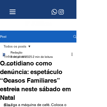
Post
Todos os posts
Redação
Todos os posts
3 de jul. de 2025
2 min de leitura
O cotidiano como
Geral
denúncia: espetáculo
Política
“Ocasos Familiares”
Polícia
estreia neste sábado em
Economia
Natal
Saúde
Ela liga a máquina de café. Coloca o 
Brasil