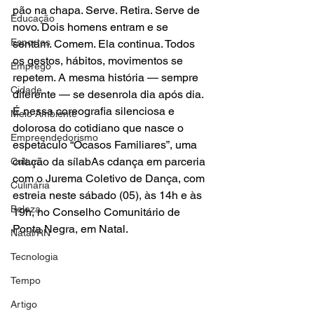
pão na chapa. Serve. Retira. Serve de 
Educação
novo. Dois homens entram e se 
Esportes
sentam. Comem. Ela continua. Todos 
os gestos, hábitos, movimentos se 
Emprego
repetem. A mesma história — sempre 
Cidade
diferente — se desenrola dia após dia. 
É nessa coreografia silenciosa e 
Meio Ambiente
dolorosa do cotidiano que nasce o 
Empreendedorismo
espetáculo “Ocasos Familiares”, uma 
criação da sílabAs cdança em parceria 
Cultura
com o Jurema Coletivo de Dança, com 
Culinária
estreia neste sábado (05), às 14h e às 
Beleza
19h, no Conselho Comunitário de 
Ponta Negra, em Natal.
Natal/RN
Tecnologia
Tempo
Artigo