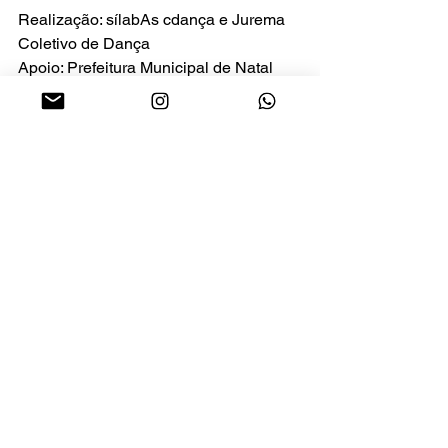
Realização: sílabAs cdança e Jurema 
Coletivo de Dança
Apoio: Prefeitura Municipal de Natal
Incentivo: FIC – Fundo de Incentivo à 
Cultura | Edital Clarice Palma
Assessoria de Imprensa: Karol Dantas
dança contemporânea
espetáculo em Natal
arte como denúncia
Jurema Coletivo de Dança
Ocasos Familiares
crítica social
sílabAs cdança
gênero e arte
Mauricio Motta
mulheres invisíveis
Cultura
Evento
Ver tudo
Posts recentes