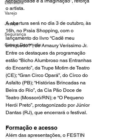
sensibilidade e a imaginação”, reforça 
Literatura
o artista.
Varejo
A abertura será no dia 3 de outubro, às 
Justiça
16h, no Praia Shopping, com o 
Segurança
lançamento do livro “Cadê meu 
Casa e Decoração
brinquedo?”, de Amaury Veríssimo Jr. 
Entre os destaques da programação 
estão “Bicho Alumbroso nas Entranhas 
do Encanto”, da Trupe Motim de Teatro 
(CE); “Gran Circo Opará”, do Circo do 
Asfalto (PB); “Histórias Brincadas na 
Beira do Rio”, da Cia Pão Doce de 
Teatro (Mossoró/RN); e “O Pequeno 
Herói Preto”, protagonizado por Júnior 
Dantas (RJ), que encerrará o festival.
Formação e acesso
Além das apresentações, o FESTIN 