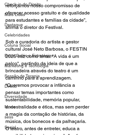
Check-in do Direito
reforçamos nosso compromisso de 
oferecer acesso gratuito e de qualidade 
Mais Lidas
para estudantes e famílias da cidade”, 
Destaque
afirma o diretor do Festival.
Celebridades
Sob a curadoria do artista e gestor 
Coluna Social
cultural José Neto Barbosa, o FESTIN 
Entre Cafés e Estratégias
2025 traz como tema: “A vida é um 
palco", partindo da ideia de que a 
Marketing e Tecnologia
brincadeira através do teatro é um 
Sessão de Terapia
caminho para a aprendizagem. 
“Queremos provocar a infância a 
Direito
pensar temas importantes como 
Diversidade
sustentabilidade, memória popular, 
ancestralidade e ética, mas sem perder 
Moda
a magia da contação de histórias, da 
sess
música, dos bonecos e da palhaçaria. 
Social
O teatro, antes de entreter, educa a 