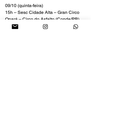
09/10 (quinta-feira)
15h – Sesc Cidade Alta – Gran Circo 
Opará – Circo do Asfalto (Conde/PB)
10/10 (sexta-feira)
15h – Sesc Cidade Alta – As Histórias 
do Reino ao Mar – Cia Torta (Natal/RN)
11/10 (sábado)
16h – Praia Shopping – As Aventuras 
de Pinóquio – Fábrica das Maravilhas 
(Natal/RN)
17h – Praia Shopping – 1, 2, 3… Conto 
outra vez – Grupo Estação de Teatro  
(Natal/RN)
17h – Sesc Cidade Alta – Histórias 
Brincadas na Beira do Rio – Cia Pão 
Doce de Teatro (Mossoró/RN)