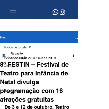
Post
Todos os posts
Redação
Todos os posts
17 de set. de 2025
4 min de leitura
8º FESTIN – Festival de
Geral
Teatro para Infância de
Política
Natal divulga
Polícia
programação com 16
Economia
atrações gratuitas
Saúde
De 3 e 12 de outubro, Teatro 
Brasil