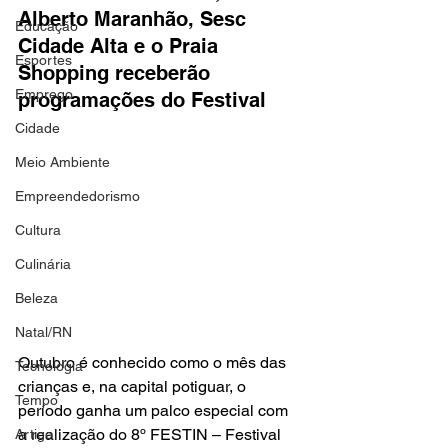
Alberto Maranhão, Sesc 
Educação
Cidade Alta e o Praia 
Esportes
Shopping receberão 
Emprego
programações do Festival
Cidade
Meio Ambiente
Empreendedorismo
Cultura
Culinária
Beleza
Natal/RN
Outubro é conhecido como o mês das 
Tecnologia
crianças e, na capital potiguar, o 
Tempo
período ganha um palco especial com 
a realização do 8º FESTIN – Festival 
Artigo