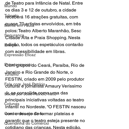
de Teatro para Infância de Natal. Entre 
Mundo
os dias 3 e 12 de outubro, a cidade 
Trânsito
receberá 16 atrações gratuitas, com 
quase 70 artistas envolvidos, em três 
Mente em Pauta
polos: Teatro Alberto Maranhão, Sesc 
Segurança
Cidade Alta e Praia Shopping. Nesta 
edição, todos os espetáculos contarão 
Evento
com acessibilidade em libras.
Expressão Eficaz
Entretenimento
Com grupos do Ceará, Paraíba, Rio de 
Janeiro e Rio Grande do Norte, o 
Turismo
FESTIN, criado em 2009 pelo produtor 
Fala com José Patrício
cultural e jornalista Amaury Veríssimo 
Jr, se consolida como uma das 
Social por José Patrício Neto
principais iniciativas voltadas ao teatro 
Colunas
infantil no Nordeste. “O FESTIN nasceu 
com o desejo de formar plateias e 
Condomínio em Cena
garantir que o teatro esteja presente no 
Queridinha do Comércio
cotidiano das crianças. Nesta edição, 