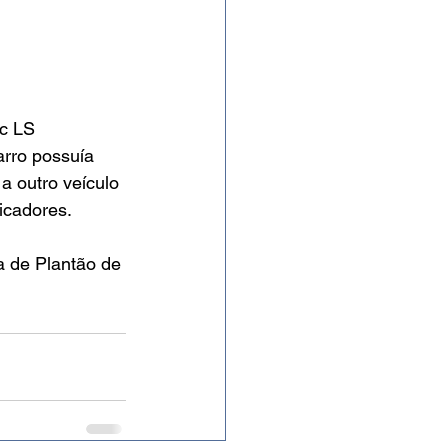
c LS 
arro possuía 
a outro veículo 
icadores.
a de Plantão de 