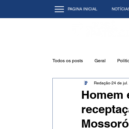
PAGINA INICIAL
NOTÍCIA
Todos os posts
Geral
Políti
Redação
24 de jul
Emprego
Cidade
Mei
Homem é
receptaç
Natal/RN
Tecnologia
Mossoró