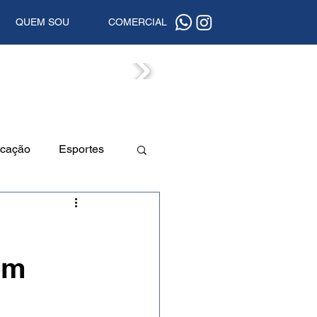
QUEM SOU
COMERCIAL
ISTAS
cação
Esportes
a
Beleza
em
uta
Segurança