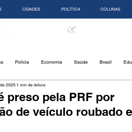
S
CIDADES
POLÍTICA
COLUNAS
COLUN
ca
Polícia
Economia
Saúde
Brasil
Edu
. de 2025
1 min de leitura
o Ambiente
Empreendedorismo
Cultura
Culinári
 preso pela PRF por
ão de veículo roubado 
Tempo
Artigo
Mundo
Trânsito
Mente em Pa