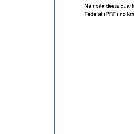
Evento
Expressão Eficaz
Na noite desta quart
Federal (PRF) no km
Social por José Patrício Neto