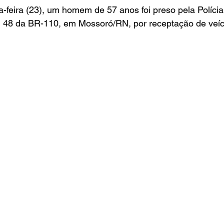
Entretenimento
Turismo
Fala com José Patrício
a-feira (23), um homem de 57 anos foi preso pela Polícia
 48 da BR-110, em Mossoró/RN, por receptação de veíc
Colunas