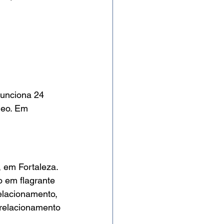
funciona 24 
deo. Em 
 em Fortaleza. 
so em flagrante 
elacionamento, 
 relacionamento 