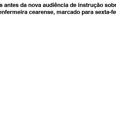
Entretenimento
Turismo
Fala com José Patrício
s antes da nova audiência de instrução sobr
enfermeira cearense, marcado para sexta-fei
Colunas