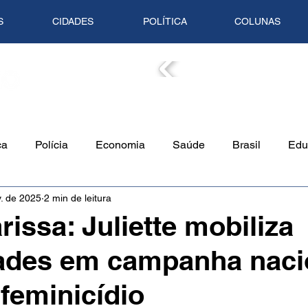
S
CIDADES
POLÍTICA
COLUNAS
COLUN
ca
Polícia
Economia
Saúde
Brasil
Edu
. de 2025
2 min de leitura
o Ambiente
Empreendedorismo
Cultura
Culinári
rissa: Juliette mobiliza
dades em campanha naci
Tempo
Artigo
Mundo
Trânsito
Mente em Pa
 feminicídio