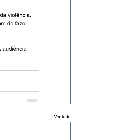
a violência. 
ém de fazer 
A audiência 
Ver tudo