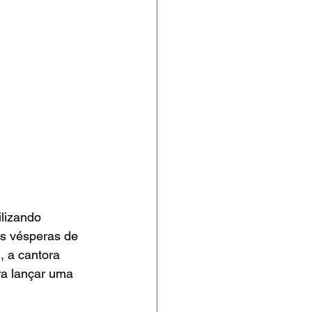
lizando 
Às vésperas de 
, a cantora 
ra lançar uma 