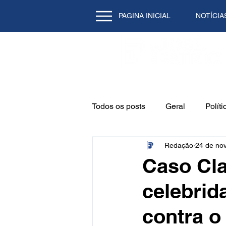
PAGINA INICIAL
NOTÍCIA
Todos os posts
Geral
Políti
Redação
24 de nov
Emprego
Cidade
Mei
Caso Cla
celebri
Natal/RN
Tecnologia
contra o