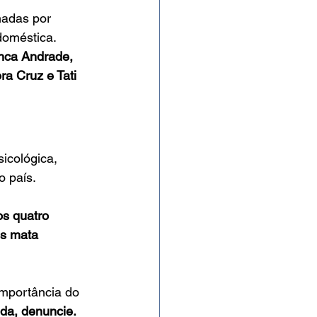
nadas por 
doméstica. 
anca Andrade, 
a Cruz e Tati 
icológica, 
o país.
s quatro 
is mata 
importância do 
da, denuncie. 