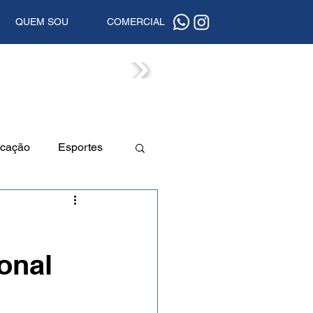
QUEM SOU
COMERCIAL
ISTAS
cação
Esportes
a
Beleza
onal
uta
Segurança