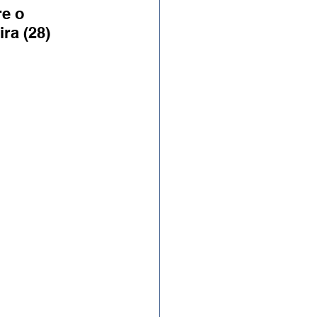
e o 
ra (28)