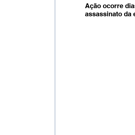
Evento
Expressão Eficaz
Ação ocorre dia
assassinato da 
Social por José Patrício Neto