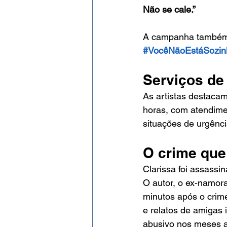
Não se cale.”
A campanha também 
#VocêNãoEstáSozin
Serviços de
As artistas destacam
horas, com atendimen
situações de urgência
O crime que
Clarissa foi assassi
O autor, o ex-namor
minutos após o crime
e relatos de amigas 
abusivo nos meses a