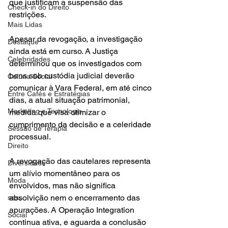
que justificam a suspensão das 
Check-in do Direito
restrições.
Mais Lidas
Apesar da revogação, a investigação 
Destaque
ainda está em curso. A Justiça 
Celebridades
determinou que os investigados com 
bens sob custódia judicial deverão 
Coluna Social
comunicar à Vara Federal, em até cinco 
Entre Cafés e Estratégias
dias, a atual situação patrimonial, 
Marketing e Tecnologia
medida que visa otimizar o 
cumprimento da decisão e a celeridade 
Sessão de Terapia
processual.
Direito
A revogação das cautelares representa 
Diversidade
um alívio momentâneo para os 
Moda
envolvidos, mas não significa 
absolvição nem o encerramento das 
sess
apurações. A Operação Integration 
Social
continua ativa, e aguarda a conclusão 