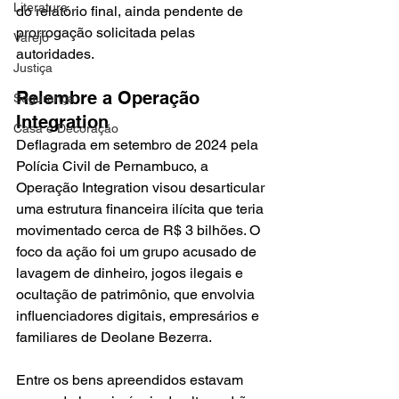
Literatura
do relatório final, ainda pendente de 
prorrogação solicitada pelas 
Varejo
autoridades.
Justiça
Relembre a Operação 
Segurança
Integration
Casa e Decoração
Deflagrada em setembro de 2024 pela 
Polícia Civil de Pernambuco, a 
Operação Integration visou desarticular 
uma estrutura financeira ilícita que teria 
movimentado cerca de R$ 3 bilhões. O 
foco da ação foi um grupo acusado de 
lavagem de dinheiro, jogos ilegais e 
ocultação de patrimônio, que envolvia 
influenciadores digitais, empresários e 
familiares de Deolane Bezerra.
Entre os bens apreendidos estavam 