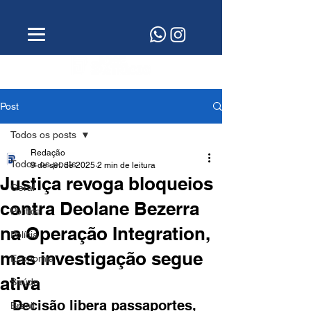
Post
Todos os posts
Redação
Todos os posts
9 de set. de 2025
2 min de leitura
Justiça revoga bloqueios
Geral
contra Deolane Bezerra
Política
na Operação Integration,
Polícia
mas investigação segue
Economia
ativa
Saúde
Decisão libera passaportes, 
Brasil