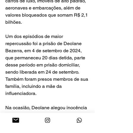
carros de luxo, imóveis de alto padrão, 
aeronaves e embarcações, além de 
valores bloqueados que somam R$ 2,1 
bilhões.
Um dos episódios de maior 
repercussão foi a prisão de Deolane 
Bezerra, em 4 de setembro de 2024, 
que permaneceu 20 dias detida, parte 
desse período em prisão domiciliar, 
sendo liberada em 24 de setembro. 
Também foram presos membros de sua 
família, incluindo a mãe da 
influenciadora.
Na ocasião, Deolane alegou inocência 
e afirmou ter sido vítima de uma 
“injustiça”, além de relatar sofrimento 
emocional intenso diante da prisão da 