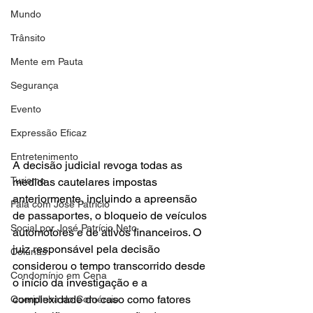
Mundo
Trânsito
Mente em Pauta
Segurança
Evento
Expressão Eficaz
Entretenimento
A decisão judicial revoga todas as 
Turismo
medidas cautelares impostas 
anteriormente, incluindo a apreensão 
Fala com José Patrício
de passaportes, o bloqueio de veículos 
Social por José Patrício Neto
automotores e de ativos financeiros. O 
juiz responsável pela decisão 
Colunas
considerou o tempo transcorrido desde 
Condomínio em Cena
o início da investigação e a 
complexidade do caso como fatores 
Queridinha do Comércio