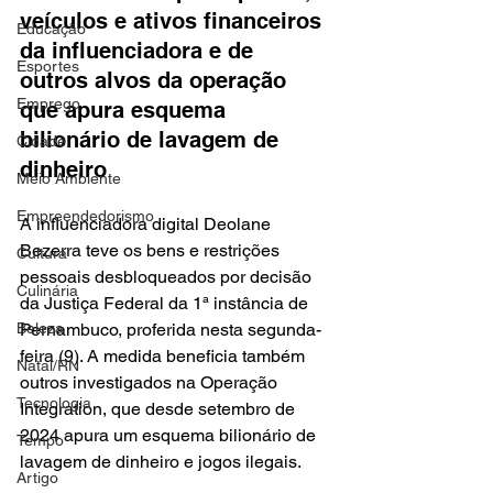
veículos e ativos financeiros 
Educação
da influenciadora e de 
Esportes
outros alvos da operação 
Emprego
que apura esquema 
bilionário de lavagem de 
Cidade
dinheiro
Meio Ambiente
Empreendedorismo
A influenciadora digital Deolane 
Bezerra teve os bens e restrições 
Cultura
pessoais desbloqueados por decisão 
Culinária
da Justiça Federal da 1ª instância de 
Beleza
Pernambuco, proferida nesta segunda-
feira (9). A medida beneficia também 
Natal/RN
outros investigados na Operação 
Tecnologia
Integration, que desde setembro de 
2024 apura um esquema bilionário de 
Tempo
lavagem de dinheiro e jogos ilegais.
Artigo