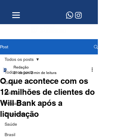
Post
Todos os posts
Redação
Todos os posts
21 de jan.
2 min de leitura
O que acontece com os
Geral
12 milhões de clientes do
Política
Will Bank após a
Polícia
liquidação
Economia
Saúde
Brasil