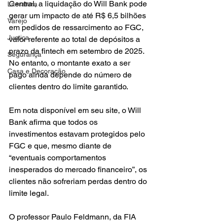
Central, a liquidação do Will Bank pode 
Literatura
gerar um impacto de até R$ 6,5 bilhões 
Varejo
em pedidos de ressarcimento ao FGC, 
Justiça
valor referente ao total de depósitos a 
prazo da fintech em setembro de 2025. 
Segurança
No entanto, o montante exato a ser 
Casa e Decoração
pago ainda depende do número de 
clientes dentro do limite garantido.
Em nota disponível em seu site, o Will 
Bank afirma que todos os 
investimentos estavam protegidos pelo 
FGC e que, mesmo diante de 
“eventuais comportamentos 
inesperados do mercado financeiro”, os 
clientes não sofreriam perdas dentro do 
limite legal.
O professor Paulo Feldmann, da FIA 