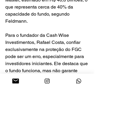
que representa cerca de 40% da 
capacidade do fundo, segundo 
Feldmann.
Para o fundador da Cash Wise 
Investimentos, Rafael Costa, confiar 
exclusivamente na proteção do FGC 
pode ser um erro, especialmente para 
investidores iniciantes. Ele destaca que 
o fundo funciona, mas não garante 
rapidez no ressarcimento, nem cobre 
valores acima do limite legal.
O caso é considerado ainda mais 
sensível porque o Will Bank tinha como 
público-alvo clientes das classes C, D 
e E. Segundo especialistas, há risco de 
famílias que concentraram suas 