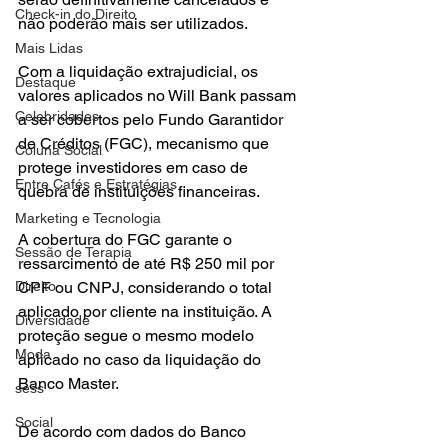
Check-in do Direito
não poderão mais ser utilizados.
Mais Lidas
Com a liquidação extrajudicial, os 
Destaque
valores aplicados no Will Bank passam 
Celebridades
a ser cobertos pelo Fundo Garantidor 
de Créditos (FGC), mecanismo que 
Coluna Social
protege investidores em caso de 
Entre Cafés e Estratégias
quebra de instituições financeiras.
Marketing e Tecnologia
A cobertura do FGC garante o 
Sessão de Terapia
ressarcimento de até R$ 250 mil por 
CPF ou CNPJ, considerando o total 
Direito
aplicado por cliente na instituição. A 
Diversidade
proteção segue o mesmo modelo 
Moda
aplicado no caso da liquidação do 
Banco Master.
sess
Social
De acordo com dados do Banco 