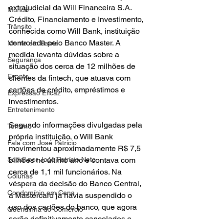
extrajudicial da Will Financeira S.A. 
Mundo
Crédito, Financiamento e Investimento, 
Trânsito
conhecida como Will Bank, instituição 
controlada pelo Banco Master. A 
Mente em Pauta
medida levanta dúvidas sobre a 
Segurança
situação dos cerca de 12 milhões de 
Evento
clientes da fintech, que atuava com 
cartões de crédito, empréstimos e 
Expressão Eficaz
investimentos.
Entretenimento
Segundo informações divulgadas pela 
Turismo
própria instituição, o Will Bank 
Fala com José Patrício
movimentou aproximadamente R$ 7,5 
bilhões no último ano e contava com 
Social por José Patrício Neto
cerca de 1,1 mil funcionários. Na 
Colunas
véspera da decisão do Banco Central, 
Condomínio em Cena
a Mastercard já havia suspendido o 
uso dos cartões do banco, que agora 
Queridinha do Comércio
serão definitivamente cancelados e 