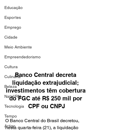
Educação
Esportes
Emprego
Cidade
Meio Ambiente
Empreendedorismo
Cultura
Banco Central decreta 
Culinária
liquidação extrajudicial; 
Beleza
investimentos têm cobertura 
Natal/RN
do FGC até R$ 250 mil por 
CPF ou CNPJ
Tecnologia
Tempo
O Banco Central do Brasil decretou, 
Artigo
nesta quarta-feira (21), a liquidação 