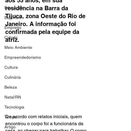
aos 53 anos, em sua 
residência na Barra da 
Educação
Tijuca, zona Oeste do Rio de 
Esportes
Janeiro. A informação foi 
Emprego
confirmada pela equipe da 
Cidade
atriz. 
Meio Ambiente
Empreendedorismo
Cultura
Culinária
Beleza
Natal/RN
Tecnologia
De acordo com relatos iniciais, quem 
Tempo
encontrou o corpo foi a funcionária da 
Artigo
casa, ao chegar para trabalhar. O corpo 