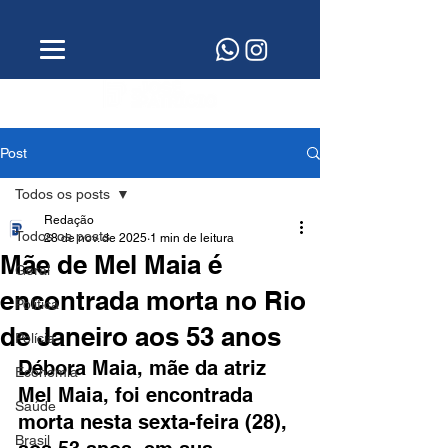
Post
Todos os posts
Redação
Todos os posts
28 de nov. de 2025
1 min de leitura
Mãe de Mel Maia é
Geral
encontrada morta no Rio
Política
de Janeiro aos 53 anos
Polícia
Débora Maia, mãe da atriz 
Economia
Mel Maia, foi encontrada 
Saúde
morta nesta sexta-feira (28), 
Brasil