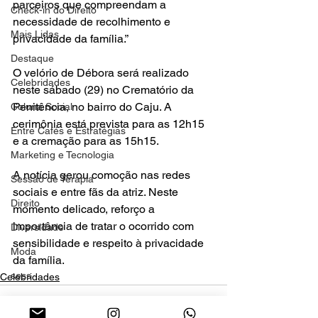
parceiros que compreendam a 
Check-in do Direito
necessidade de recolhimento e 
Mais Lidas
privacidade da família.” 
Destaque
O velório de Débora será realizado 
Celebridades
neste sábado (29) no Crematório da 
Penitência, no bairro do Caju. A 
Coluna Social
cerimônia está prevista para as 12h15 
Entre Cafés e Estratégias
e a cremação para as 15h15. 
Marketing e Tecnologia
A notícia gerou comoção nas redes 
Sessão de Terapia
sociais e entre fãs da atriz. Neste 
Direito
momento delicado, reforço a 
importância de tratar o ocorrido com 
Diversidade
sensibilidade e respeito à privacidade 
Moda
da família.
sess
Celebridades
Social