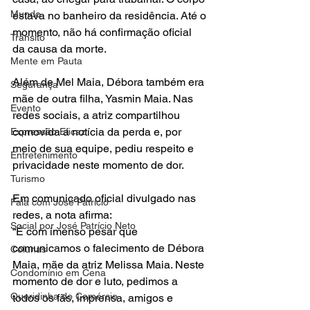
Mundo
estava no banheiro da residência. Até o 
momento, não há confirmação oficial 
Trânsito
da causa da morte. 
Mente em Pauta
Além de Mel Maia, Débora também era 
Segurança
mãe de outra filha, Yasmin Maia. Nas 
Evento
redes sociais, a atriz compartilhou 
comovida a notícia da perda e, por 
Expressão Eficaz
meio de sua equipe, pediu respeito e 
Entretenimento
privacidade neste momento de dor. 
Turismo
Em comunicado oficial divulgado nas 
Fala com José Patrício
redes, a nota afirma:
Social por José Patrício Neto
“É com imenso pesar que 
comunicamos o falecimento de Débora 
Colunas
Maia, mãe da atriz Melissa Maia. Neste 
Condomínio em Cena
momento de dor e luto, pedimos a 
Queridinha do Comércio
todos os fãs, imprensa, amigos e 