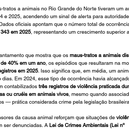
s-tratos a animais no Rio Grande do Norte tiveram um 
4 e 2025, acendendo um sinal de alerta para autoridade
Dados oficiais apontam que o número total de ocorrênci
 
343 em 2025
, representando um crescimento superior 
antamento que mostra que os 
maus-tratos a animais di
s de 40% em um ano
, os episódios que resultaram na mo
egistros em 2025
. Isso significa que, em média, um anim
 dias. Em 2024, esse tipo de ocorrência havia alcançad
m contabilizados 
três registros de violência praticada du
as ou cruéis em animais vivos
, mesmo quando associada
cos — prática considerada crime pela legislação brasileira
nsores da causa animal reforçam que situações de 
violê
m ser denunciadas. A 
Lei de Crimes Ambientais (Lei nº 