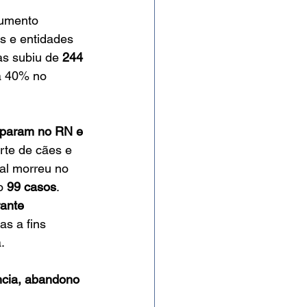
aumento 
s e entidades 
as subiu de 
244 
a 40% no 
sparam no RN e 
rte de cães e 
al morreu no 
o 
99 casos
.
rante 
s a fins 
.
ncia, abandono 