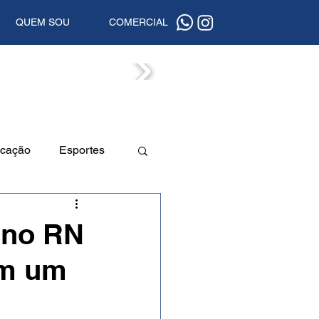
QUEM SOU
COMERCIAL
ISTAS
cação
Esportes
a
Beleza
 no RN
em um
uta
Segurança