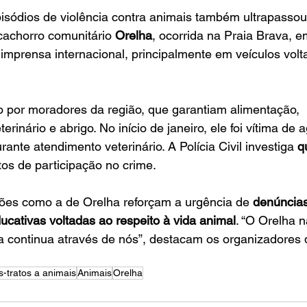
sódios de violência contra animais também ultrapassou 
cachorro comunitário 
Orelha
, ocorrida na Praia Brava, e
imprensa internacional, principalmente em veículos volt
o por moradores da região, que garantiam alimentação, 
inário e abrigo. No início de janeiro, ele foi vítima de 
urante atendimento veterinário. A Polícia Civil investiga 
q
tos de participação no crime.
ações como a de Orelha reforçam a urgência de 
denúncias
ucativas voltadas ao respeito à vida animal
. “O Orelha 
ta continua através de nós”, destacam os organizadores 
-tratos a animais
Animais
Orelha