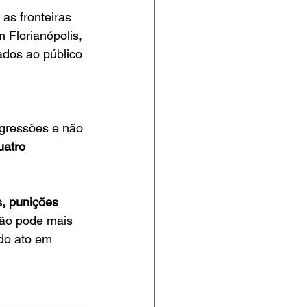
as fronteiras 
m Florianópolis, 
ados ao público 
agressões e não 
uatro 
, punições 
não pode mais 
do ato em 