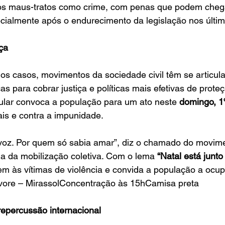
a os maus-tratos como crime, com penas que podem chega
ecialmente após o endurecimento da legislação nos últi
iça
os casos, movimentos da sociedade civil têm se articul
as para cobrar justiça e políticas mais efetivas de prote
ular convoca a população para um ato neste 
domingo, 1º
is e contra a impunidade.
voz. Por quem só sabia amar”, diz o chamado do movime
a da mobilização coletiva. Com o lema 
“Natal está junto 
m às vítimas de violência e convida a população a ocup
vore – MirassolConcentração às 15hCamisa preta
epercussão internacional