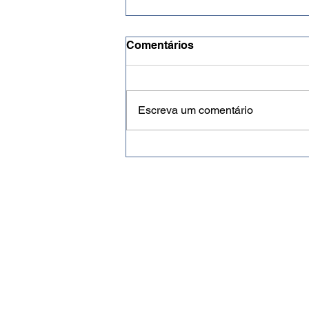
Comentários
Escreva um comentário
Ponto.com.RN será lançada
no próximo dia 5 de agosto
para representar a força da
comunicação digital
potiguar
Blog JP 