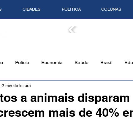
S
CIDADES
POLÍTICA
COLUNAS
COLUN
ca
Polícia
Economia
Saúde
Brasil
Edu
.
2 min de leitura
o Ambiente
Empreendedorismo
Cultura
Culinári
tos a animais disparam
 crescem mais de 40% 
Tempo
Artigo
Mundo
Trânsito
Mente em Pa