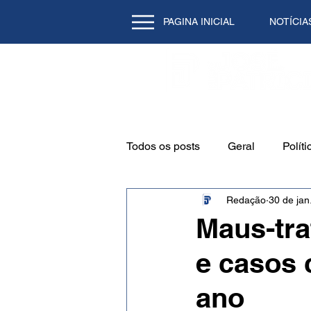
PAGINA INICIAL
NOTÍCIA
Todos os posts
Geral
Políti
Redação
30 de jan
Emprego
Cidade
Mei
Maus-tra
e casos
Natal/RN
Tecnologia
ano