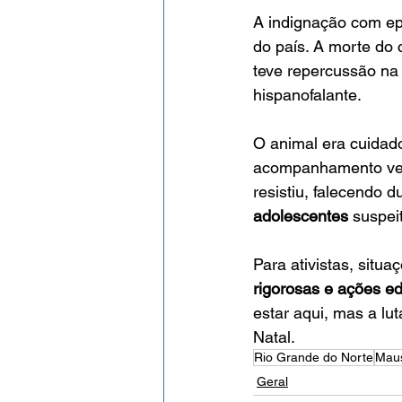
A indignação com epi
do país. A morte do 
teve repercussão na 
hispanofalante.
O animal era cuidad
acompanhamento veter
resistiu, falecendo d
adolescentes
 suspei
Para ativistas, situ
rigorosas e ações ed
estar aqui, mas a lu
Natal.
Rio Grande do Norte
Maus
Geral