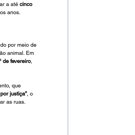
r a até 
cinco 
mos anos.
ado por meio de 
ção animal. Em 
 de fevereiro
, 
nto, que 
por justiça”
, o 
ar as ruas.