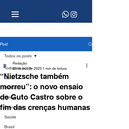
Post
Todos os posts
Redação
Todos os posts
28 de out. de 2025
1 min de leitura
“Nietzsche também
Geral
morreu”: o novo ensaio
Política
de Guto Castro sobre o
Polícia
fim das crenças humanas
Economia
Saúde
Brasil