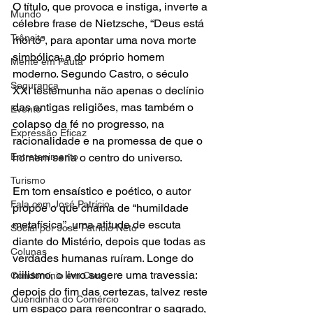
O título, que provoca e instiga, inverte a 
Mundo
célebre frase de Nietzsche, “Deus está 
Trânsito
morto”, para apontar uma nova morte 
simbólica: a do próprio homem 
Mente em Pauta
moderno. Segundo Castro, o século 
Segurança
XXI testemunha não apenas o declínio 
das antigas religiões, mas também o 
Evento
colapso da fé no progresso, na 
Expressão Eficaz
racionalidade e na promessa de que o 
homem seria o centro do universo.
Entretenimento
Turismo
Em tom ensaístico e poético, o autor 
Fala com José Patrício
propõe o que chama de “humildade 
metafísica”, uma atitude de escuta 
Social por José Patrício Neto
diante do Mistério, depois que todas as 
Colunas
verdades humanas ruíram. Longe do 
niilismo, o livro sugere uma travessia: 
Condomínio em Cena
depois do fim das certezas, talvez reste 
Queridinha do Comércio
um espaço para reencontrar o sagrado, 