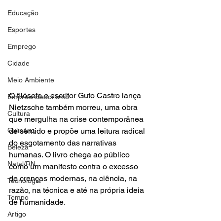
Educação
Esportes
Emprego
Cidade
Meio Ambiente
O filósofo e escritor Guto Castro lança 
Empreendedorismo
Nietzsche também morreu, uma obra 
Cultura
que mergulha na crise contemporânea 
de sentido e propõe uma leitura radical 
Culinária
do esgotamento das narrativas 
Beleza
humanas. O livro chega ao público 
Natal/RN
como um manifesto contra o excesso 
de crenças modernas, na ciência, na 
Tecnologia
razão, na técnica e até na própria ideia 
Tempo
de humanidade.
Artigo