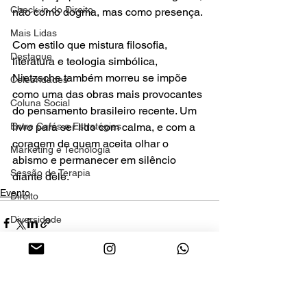
Check-in do Direito
não como dogma, mas como presença.
Mais Lidas
Com estilo que mistura filosofia, 
Destaque
literatura e teologia simbólica, 
Nietzsche também morreu se impõe 
Celebridades
como uma das obras mais provocantes 
Coluna Social
do pensamento brasileiro recente. Um 
livro para ser lido com calma, e com a 
Entre Cafés e Estratégias
coragem de quem aceita olhar o 
Marketing e Tecnologia
abismo e permanecer em silêncio 
Sessão de Terapia
diante dele.
Evento
Direito
Diversidade
Moda
sess
Social
Ver tudo
Posts recentes