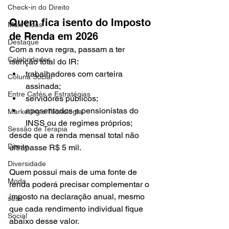
Check-in do Direito
Quem fica isento do Imposto 
Mais Lidas
de Renda em 2026
Destaque
Com a nova regra, passam a ter 
Celebridades
isenção total do IR:
trabalhadores com carteira 
Coluna Social
assinada;
Entre Cafés e Estratégias
servidores públicos;
aposentados e pensionistas do 
Marketing e Tecnologia
INSS ou de regimes próprios;
Sessão de Terapia
desde que a renda mensal total não 
Direito
ultrapasse R$ 5 mil.
Diversidade
Quem possui mais de uma fonte de 
Moda
renda poderá precisar complementar o 
imposto na declaração anual, mesmo 
sess
que cada rendimento individual fique 
Social
abaixo desse valor.