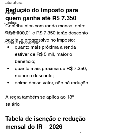
Literatura
Redução do imposto para 
Varejo
quem ganha até R$ 7.350
Justiça
Contribuintes com renda mensal entre 
R$ 5.000,01 e R$ 7.350 terão desconto 
Segurança
parcial e progressivo no imposto:
Casa e Decoração
quanto mais próxima a renda 
estiver de R$ 5 mil, maior o 
benefício;
quanto mais próxima de R$ 7.350, 
menor o desconto;
acima desse valor, não há redução.
A regra também se aplica ao 13º 
salário.
Tabela de isenção e redução 
mensal do IR – 2026