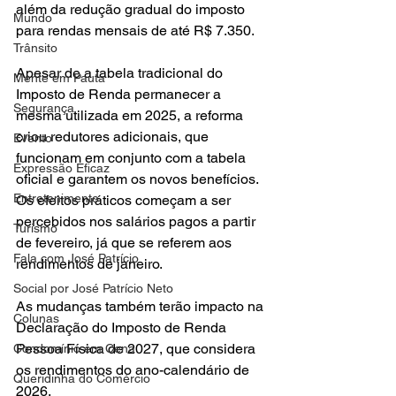
além da redução gradual do imposto 
Mundo
para rendas mensais de até R$ 7.350.
Trânsito
Apesar de a tabela tradicional do 
Mente em Pauta
Imposto de Renda permanecer a 
Segurança
mesma utilizada em 2025, a reforma 
criou redutores adicionais, que 
Evento
funcionam em conjunto com a tabela 
Expressão Eficaz
oficial e garantem os novos benefícios. 
Entretenimento
Os efeitos práticos começam a ser 
percebidos nos salários pagos a partir 
Turismo
de fevereiro, já que se referem aos 
Fala com José Patrício
rendimentos de janeiro.
Social por José Patrício Neto
As mudanças também terão impacto na 
Colunas
Declaração do Imposto de Renda 
Pessoa Física de 2027, que considera 
Condomínio em Cena
os rendimentos do ano-calendário de 
Queridinha do Comércio
2026.