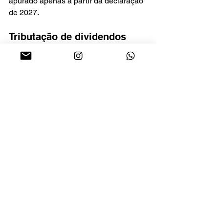
apurado apenas a partir da declaração 
de 2027.
Tributação de dividendos
Outra mudança relevante é a tributação 
de dividendos:
alíquota de 10% na fonte;
aplicada apenas a dividendos 
acima de R$ 50 mil por mês;
valor pago por uma única empresa 
à pessoa física.
O imposto poderá ser compensado na 
declaração anual. A maioria dos 
investidores não será afetada.
Deduções que continuam 
valendo
Permanecem inalteradas as principais 