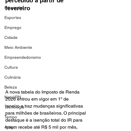
percebido a partir de 
fevereiro
Educação
Esportes
Emprego
Cidade
Meio Ambiente
Empreendedorismo
Cultura
Culinária
Beleza
A nova tabela do Imposto de Renda 
Natal/RN
2026 entrou em vigor em 1º de 
janeiro e traz mudanças significativas 
Tecnologia
para milhões de brasileiros. O principal 
Tempo
destaque é a isenção total do IR para 
quem recebe até R$ 5 mil por mês, 
Artigo