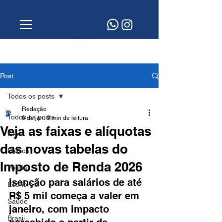
Post
Todos os posts
Redação
Todos os posts
6 de jan.
3 min de leitura
Veja as faixas e alíquotas
Geral
das novas tabelas do
Política
Imposto de Renda 2026
Polícia
Isenção para salários de até 
Economia
R$ 5 mil começa a valer em 
Saúde
janeiro, com impacto 
Brasil