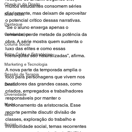
Check-in do Direito
muitos estudantes consomem séries 
diariamente, mas deixam de aproveitar 
Mais Lidas
o potencial crítico dessas narrativas. 
Destaque
“Se o aluno enxerga apenas o 
romance, perde metade da potência da 
Celebridades
obra. A série mostra quem sustenta o 
Coluna Social
luxo das elites e como essas 
Entre Cafés e Estratégias
hierarquias são naturalizadas”, afirma.
Marketing e Tecnologia
A nova parte da temporada amplia o 
Sessão de Terapia
foco para personagens que vivem nos 
bastidores das grandes casas, como 
Direito
criados, empregados e trabalhadores 
Diversidade
responsáveis por manter o 
Moda
funcionamento da aristocracia. Esse 
recorte permite discutir divisão de 
sess
classes, exploração do trabalho e 
Social
invisibilidade social, temas recorrentes 