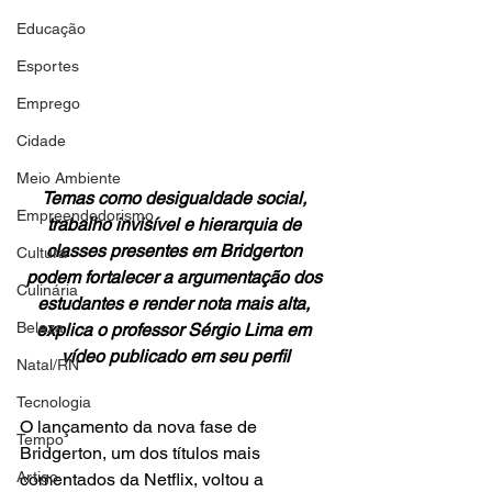
Educação
Esportes
Emprego
Cidade
Meio Ambiente
Temas como desigualdade social, 
Empreendedorismo
trabalho invisível e hierarquia de 
classes presentes em Bridgerton 
Cultura
podem fortalecer a argumentação dos 
Culinária
estudantes e render nota mais alta, 
Beleza
explica o professor Sérgio Lima em 
vídeo publicado em seu perfil
Natal/RN
Tecnologia
O lançamento da nova fase de 
Tempo
Bridgerton, um dos títulos mais 
Artigo
comentados da Netflix, voltou a 