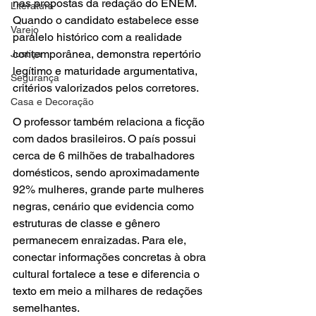
nas propostas da redação do ENEM. 
Literatura
Quando o candidato estabelece esse 
Varejo
paralelo histórico com a realidade 
contemporânea, demonstra repertório 
Justiça
legítimo e maturidade argumentativa, 
Segurança
critérios valorizados pelos corretores.
Casa e Decoração
O professor também relaciona a ficção 
com dados brasileiros. O país possui 
cerca de 6 milhões de trabalhadores 
domésticos, sendo aproximadamente 
92% mulheres, grande parte mulheres 
negras, cenário que evidencia como 
estruturas de classe e gênero 
permanecem enraizadas. Para ele, 
conectar informações concretas à obra 
cultural fortalece a tese e diferencia o 
texto em meio a milhares de redações 
semelhantes.