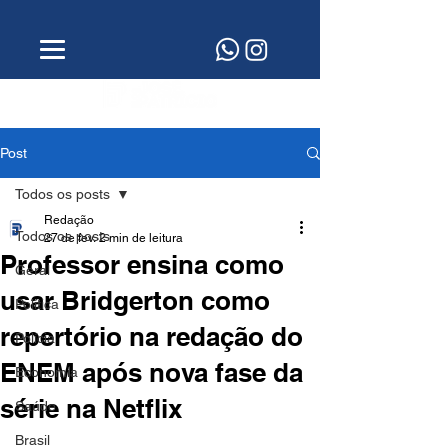
Post
Todos os posts
Redação
Todos os posts
27 de fev.
2 min de leitura
Professor ensina como
Geral
usar Bridgerton como
Política
repertório na redação do
Polícia
ENEM após nova fase da
Economia
série na Netflix
Saúde
Brasil