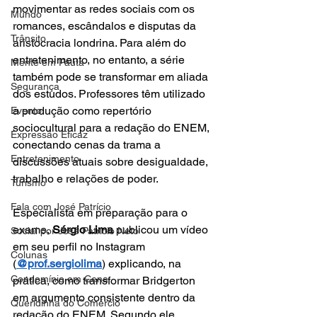
movimentar as redes sociais com os 
Mundo
romances, escândalos e disputas da 
Trânsito
aristocracia londrina. Para além do 
entretenimento, no entanto, a série 
Mente em Pauta
também pode se transformar em aliada 
Segurança
dos estudos. Professores têm utilizado 
a produção como repertório 
Evento
sociocultural para a redação do ENEM, 
Expressão Eficaz
conectando cenas da trama a 
Entretenimento
discussões atuais sobre desigualdade, 
trabalho e relações de poder.
Turismo
Fala com José Patrício
Especialista em preparação para o 
exame, 
Sérgio Lima
 publicou um vídeo 
Social por José Patrício Neto
em seu perfil no Instagram 
Colunas
(
@prof.sergiolima
) explicando, na 
Condomínio em Cena
prática, como transformar Bridgerton 
em argumento consistente dentro da 
Queridinha do Comércio
redação do ENEM. Segundo ele, 