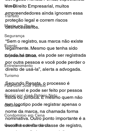
em Direito Empresarial, muitos 
Mundo
empreendedores ainda ignoram essa 
Trânsito
proteção legal e correm riscos 
Mente em Pauta
desnecessários.
Segurança
“Sem o registro, sua marca não existe 
Evento
legalmente. Mesmo que tenha sido 
criada há anos, ela pode ser registrada 
Expressão Eficaz
por outra pessoa e você pode perder o 
Entretenimento
direito de usá-la”, alerta a advogada.
Turismo
Segundo Renata, o processo é 
Fala com José Patrício
acessível e pode ser feito por pessoa 
Social por José Patrício Neto
física ou jurídica. E mesmo quem não 
tem logotipo pode registrar apenas o 
Colunas
nome da marca, na chamada forma 
Condomínio em Cena
nominativa. Outro ponto importante é a 
escolha correta da classe de registro, 
Queridinha do Comércio