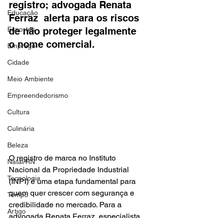
registro; advogada Renata 
Educação
Ferraz  alerta para os riscos 
Esportes
de não proteger legalmente 
o nome comercial.
Emprego
Cidade
Meio Ambiente
Empreendedorismo
Cultura
Culinária
Beleza
O registro de marca no Instituto 
Natal/RN
Nacional da Propriedade Industrial 
Tecnologia
(INPI) é uma etapa fundamental para 
quem quer crescer com segurança e 
Tempo
credibilidade no mercado. Para a 
Artigo
advogada Renata Ferraz, especialista 