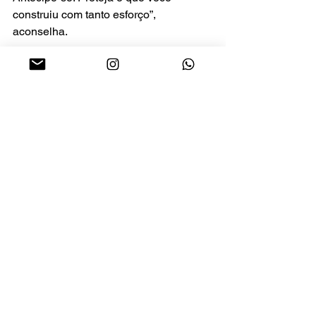
construiu com tanto esforço”, 
aconselha.
Para quem quer crescer com 
segurança, a mensagem da Dra. 
Renata Ferraz é clara: registrar a marca 
é mais do que um trâmite burocrático, é 
um passo estratégico. E quanto antes, 
melhor.
Empreendedorismo
Destaque
Ver tudo
Posts recentes