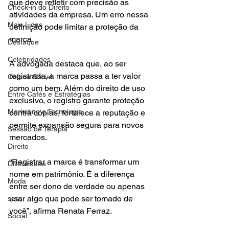
que deve refletir com precisão as 
Check-in do Direito
atividades da empresa. Um erro nessa 
Mais Lidas
definição pode limitar a proteção da 
marca.
Destaque
Celebridades
A advogada destaca que, ao ser 
registrada, a marca passa a ter valor 
Coluna Social
como um bem. Além do direito de uso 
Entre Cafés e Estratégias
exclusivo, o registro garante proteção 
Marketing e Tecnologia
contra cópias, fortalece a reputação e 
permite expansão segura para novos 
Sessão de Terapia
mercados. 
Direito
“Registrar a marca é transformar um 
Diversidade
nome em patrimônio. É a diferença 
Moda
entre ser dono de verdade ou apenas 
usar algo que pode ser tomado de 
sess
você”, afirma Renata Ferraz. 
Social