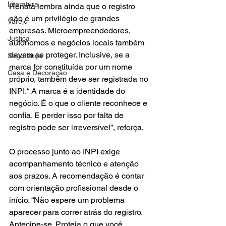
Literatura
Renata lembra ainda que o registro 
não é um privilégio de grandes 
Varejo
empresas. Microempreendedores, 
Justiça
autônomos e negócios locais também 
devem se proteger. Inclusive, se a 
Segurança
marca for constituída por um nome 
Casa e Decoração
próprio, também deve ser registrada no 
INPI.“ A marca é a identidade do 
negócio. É o que o cliente reconhece e 
confia. E perder isso por falta de 
registro pode ser irreversível”, reforça.
O processo junto ao INPI exige 
acompanhamento técnico e atenção 
aos prazos. A recomendação é contar 
com orientação profissional desde o 
início. “Não espere um problema 
aparecer para correr atrás do registro. 
Antecipe-se. Proteja o que você 