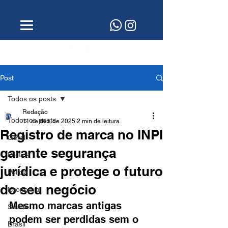
Post
Todos os posts
Redação
Todos os posts
11 de dez. de 2025
2 min de leitura
Registro de marca no INPI
Geral
garante segurança
Política
jurídica e protege o futuro
Polícia
do seu negócio
Economia
Mesmo marcas antigas 
Saúde
podem ser perdidas sem o 
Brasil