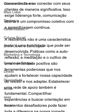
concorrência e se conectar com seus 
Check-in do Direito
clientes de maneira significativa. Isso 
Mais Lidas
exige liderança forte, comunicação 
Destaque
aberta e um compromisso coletivo com 
a aprendizagem contínua.
Celebridades
Coluna Social
A resiliência não é uma característica 
inata; é uma habilidade que pode ser 
Entre Cafés e Estratégias
desenvolvida. Práticas como a auto-
Marketing e Tecnologia
reflexão, a meditação e o cultivo de 
Sessão de Terapia
uma mentalidade positiva são 
ferramentas poderosas que nos 
Direito
ajudam a fortalecer nossa capacidade 
Diversidade
de resistir e nos adaptar. Estabelecer 
uma rede de apoio também é 
Moda
fundamental. Compartilhar 
sess
experiências e buscar orientação em 
momentos desafiadores pode fazer 
Social
toda a diferença na nossa jornada.