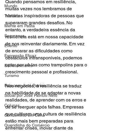
Quando pensamos em resiliência, 
Mundo
muitas vezes nos lembramos de 
histórias inspiradoras de pessoas que 
Trânsito
superaram grandes desafios. No 
Mente em Pauta
entanto, a verdadeira essência da 
Segurança
resiliência está em nossa capacidade 
de nos reinventar diariamente. Em vez 
Evento
de encarar as dificuldades como 
Expressão Eficaz
obstáculos intransponíveis, podemos 
optar por vê-las como trampolins para o 
Entretenimento
crescimento pessoal e profissional.
Turismo
Fala com José Patrício
Nos negócios, a resiliência se traduz 
na habilidade de se adaptar a novas 
Social por José Patrício Neto
realidades, de aprender com os erros e 
Colunas
de se reerguer após falhas. Empresas 
que cultivam uma cultura de resiliência 
Condomínio em Cena
estão mais bem preparadas para 
Queridinha do Comércio
enfrentar crises, inovar diante da 