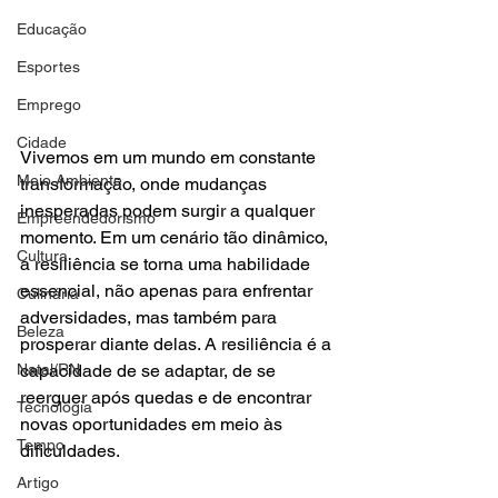
Educação
Esportes
Emprego
Cidade
Vivemos em um mundo em constante 
Meio Ambiente
transformação, onde mudanças 
inesperadas podem surgir a qualquer 
Empreendedorismo
momento. Em um cenário tão dinâmico, 
Cultura
a resiliência se torna uma habilidade 
essencial, não apenas para enfrentar 
Culinária
adversidades, mas também para 
Beleza
prosperar diante delas. A resiliência é a 
Natal/RN
capacidade de se adaptar, de se 
reerguer após quedas e de encontrar 
Tecnologia
novas oportunidades em meio às 
Tempo
dificuldades.
Artigo