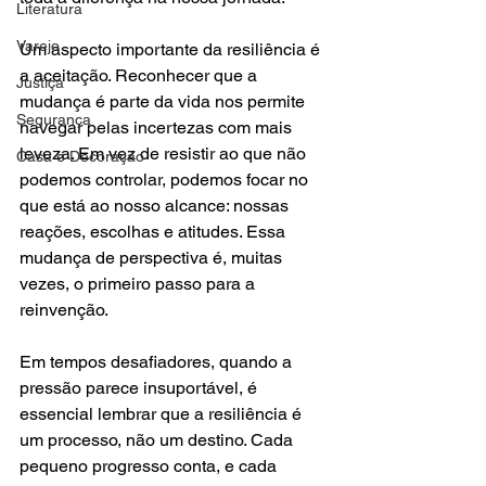
Literatura
Varejo
Um aspecto importante da resiliência é 
a aceitação. Reconhecer que a 
Justiça
mudança é parte da vida nos permite 
Segurança
navegar pelas incertezas com mais 
leveza. Em vez de resistir ao que não 
Casa e Decoração
podemos controlar, podemos focar no 
que está ao nosso alcance: nossas 
reações, escolhas e atitudes. Essa 
mudança de perspectiva é, muitas 
vezes, o primeiro passo para a 
reinvenção.
Em tempos desafiadores, quando a 
pressão parece insuportável, é 
essencial lembrar que a resiliência é 
um processo, não um destino. Cada 
pequeno progresso conta, e cada 