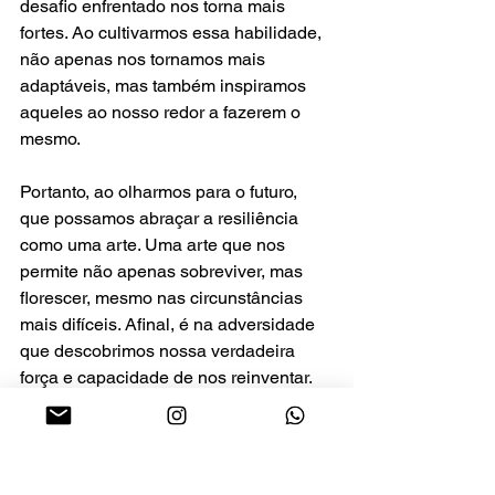
desafio enfrentado nos torna mais 
fortes. Ao cultivarmos essa habilidade, 
não apenas nos tornamos mais 
adaptáveis, mas também inspiramos 
aqueles ao nosso redor a fazerem o 
mesmo.
Portanto, ao olharmos para o futuro, 
que possamos abraçar a resiliência 
como uma arte. Uma arte que nos 
permite não apenas sobreviver, mas 
florescer, mesmo nas circunstâncias 
mais difíceis. Afinal, é na adversidade 
que descobrimos nossa verdadeira 
força e capacidade de nos reinventar.
Jarlene Márika
saúde mental
liderança
inteligência emocional
resiliência
autoconhecimento
desenvolvimento pessoal
superação
reinvenção
adaptação