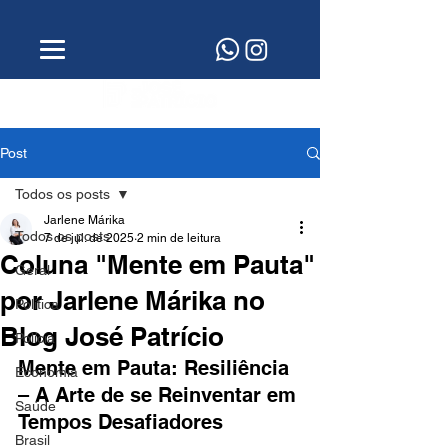
Post
Todos os posts
Jarlene Márika
Todos os posts
7 de jul. de 2025
2 min de leitura
Coluna "Mente em Pauta"
Geral
por Jarlene Márika no
Política
Blog José Patrício
Polícia
Mente em Pauta: Resiliência 
Economia
– A Arte de se Reinventar em 
Saúde
Tempos Desafiadores
Brasil