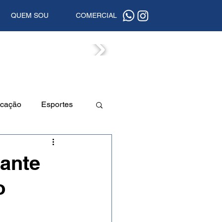
QUEM SOU
COMERCIAL
ISTAS
cação
Esportes
a
Beleza
ante
o
uta
Segurança