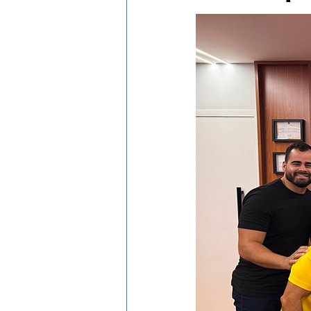
Evento
Expressão Eficaz
Social por José Patrício Neto