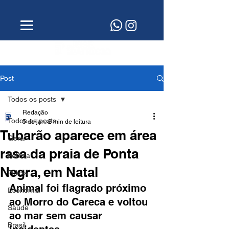
Post
Todos os posts
Redação
Todos os posts
5 de jan.
2 min de leitura
Tubarão aparece em área
Geral
rasa da praia de Ponta
Política
Negra, em Natal
Polícia
Animal foi flagrado próximo 
Economia
ao Morro do Careca e voltou 
Saúde
ao mar sem causar 
Brasil