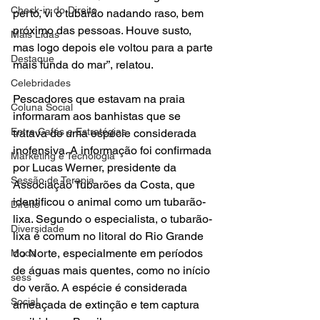
Check-in do Direito
perto, vi o tubarão nadando raso, bem 
próximo das pessoas. Houve susto, 
Mais Lidas
mas logo depois ele voltou para a parte 
Destaque
mais funda do mar”, relatou.
Celebridades
Pescadores que estavam na praia 
Coluna Social
informaram aos banhistas que se 
Entre Cafés e Estratégias
tratava de uma espécie considerada 
inofensiva. A informação foi confirmada 
Marketing e Tecnologia
por Lucas Werner, presidente da 
Sessão de Terapia
Associação Tubarões da Costa, que 
identificou o animal como um tubarão-
Direito
lixa. Segundo o especialista, o tubarão-
Diversidade
lixa é comum no litoral do Rio Grande 
do Norte, especialmente em períodos 
Moda
de águas mais quentes, como no início 
sess
do verão. A espécie é considerada 
Social
ameaçada de extinção e tem captura 