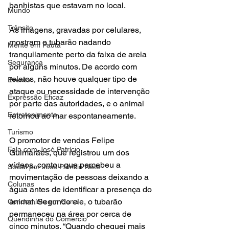
banhistas que estavam no local.
Mundo
Trânsito
As imagens, gravadas por celulares, 
mostram o tubarão nadando 
Mente em Pauta
tranquilamente perto da faixa de areia 
Segurança
por alguns minutos. De acordo com 
relatos, não houve qualquer tipo de 
Evento
ataque ou necessidade de intervenção 
Expressão Eficaz
por parte das autoridades, e o animal 
Entretenimento
retornou ao mar espontaneamente.
Turismo
O promotor de vendas Felipe 
Fala com José Patrício
Guimarães, que registrou um dos 
vídeos, contou que percebeu a 
Social por José Patrício Neto
movimentação de pessoas deixando a 
Colunas
água antes de identificar a presença do 
animal. Segundo ele, o tubarão 
Condomínio em Cena
permaneceu na área por cerca de 
Queridinha do Comércio
cinco minutos. “Quando cheguei mais 