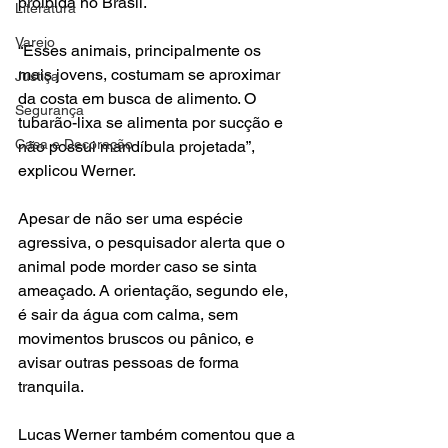
proibida no Brasil.
Literatura
Varejo
“Esses animais, principalmente os 
mais jovens, costumam se aproximar 
Justiça
da costa em busca de alimento. O 
Segurança
tubarão-lixa se alimenta por sucção e 
Casa e Decoração
não possui mandíbula projetada”, 
explicou Werner.
Apesar de não ser uma espécie 
agressiva, o pesquisador alerta que o 
animal pode morder caso se sinta 
ameaçado. A orientação, segundo ele, 
é sair da água com calma, sem 
movimentos bruscos ou pânico, e 
avisar outras pessoas de forma 
tranquila.
Lucas Werner também comentou que a 