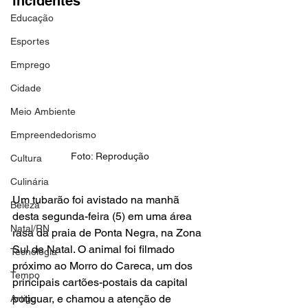
incidentes
Educação
Esportes
Emprego
Cidade
Meio Ambiente
Empreendedorismo
Foto: Reprodução
Cultura
Culinária
Um tubarão foi avistado na manhã 
Beleza
desta segunda-feira (5) em uma área 
Natal/RN
rasa da praia de Ponta Negra, na Zona 
Sul de Natal. O animal foi filmado 
Tecnologia
próximo ao Morro do Careca, um dos 
Tempo
principais cartões-postais da capital 
potiguar, e chamou a atenção de 
Artigo