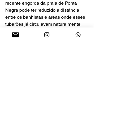
recente engorda da praia de Ponta 
Negra pode ter reduzido a distância 
entre os banhistas e áreas onde esses 
tubarões já circulavam naturalmente. 
No entanto, destacou que ainda não há 
estudos conclusivos sobre essa 
relação.
“É uma hipótese que precisa ser 
analisada com monitoramento 
científico. Até o momento, não há nada 
confirmado”, ressaltou.
Natal/RN