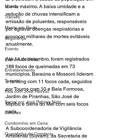
alerta máximo. A baixa umidade e a 
Mundo
redução de chuvas intensificam a 
Trânsito
emissão de poluentes, responsáveis 
Mente em Pauta
por agravar doenças respiratórias e 
provocar milhares de mortes evitáveis 
Segurança
anualmente.
Evento
Até 14 de setembro, foram registrados 
Expressão Eficaz
188 focos de queimadas em 73 
Entretenimento
municípios. Baraúna e Mossoró lideram 
Turismo
o ranking com 11 focos cada, seguidos 
por Touros com 10 e Baía Formosa, 
Fala com José Patrício
Jardim de Piranhas, São José de 
Social por José Patrício Neto
Mipibu e Serra do Mel com seis focos 
cada.
Colunas
Condomínio em Cena
A Subcoordenadoria de Vigilância 
Queridinha do Comércio
Ambiental (Suvam), da Secretaria de 