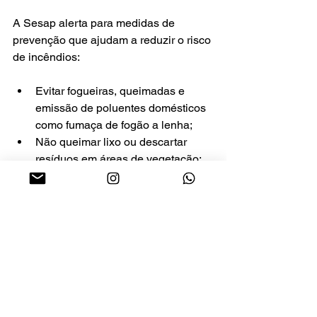
A Sesap alerta para medidas de 
prevenção que ajudam a reduzir o risco 
de incêndios:
Evitar fogueiras, queimadas e 
emissão de poluentes domésticos 
como fumaça de fogão a lenha;
Não queimar lixo ou descartar 
resíduos em áreas de vegetação;
Não soltar balões, fogos de 
artifício ou manusear líquidos 
inflamáveis;
Não jogar cigarros ou fósforos 
acesos em terrenos secos.
Natal/RN